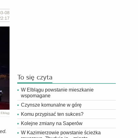
03-08
22:17
To się czyta
W Elblągu powstanie mieszkanie
wspomagane
Czynsze komunalne w górę
 Elbląg
Komu przypisać ten sukces?
Kolejne zmiany na Saperów
red.
W Kazimierzowie powstanie ścieżka