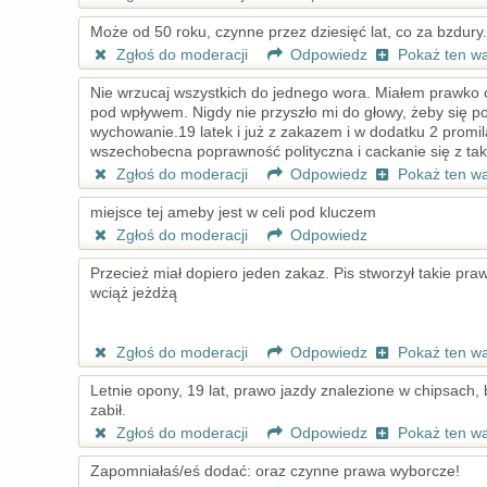
Może od 50 roku, czynne przez dziesięć lat, co za bzdury.
Zgłoś do moderacji
Odpowiedz
Pokaż ten w
Nie wrzucaj wszystkich do jednego wora. Miałem prawko o
pod wpływem. Nigdy nie przyszło mi do głowy, żeby się p
wychowanie.19 latek i już z zakazem i w dodatku 2 promil
wszechobecna poprawność polityczna i cackanie się z ta
Zgłoś do moderacji
Odpowiedz
Pokaż ten w
miejsce tej ameby jest w celi pod kluczem
Zgłoś do moderacji
Odpowiedz
Przecież miał dopiero jeden zakaz. Pis stworzył takie pr
wciąż jeżdżą
Zgłoś do moderacji
Odpowiedz
Pokaż ten w
Letnie opony, 19 lat, prawo jazdy znalezione w chipsach,
zabił.
Zgłoś do moderacji
Odpowiedz
Pokaż ten w
Zapomniałaś/eś dodać: oraz czynne prawa wyborcze!