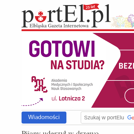
Wiadomości
Pijany uderzył w drzewo