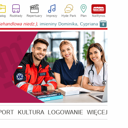
alog
Rozkłady
Repertuary
Imprezy
Hyde Park
Plan
NaWynos
niehandlowa niedz.)
, imieniny Dominika, Cypriana
8
PORT
KULTURA
LOGOWANIE
WIĘCEJ