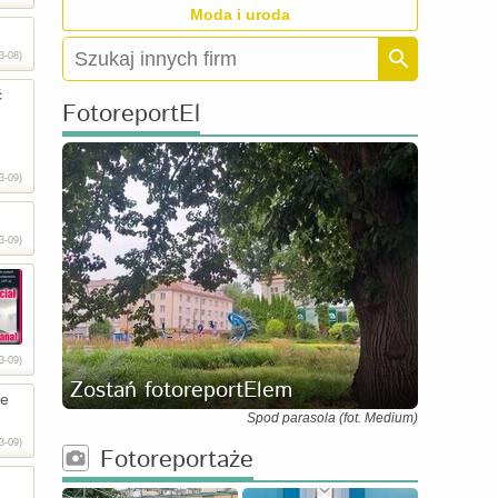
Moda i uroda
3-08)
ć
FotoreportEl
3-09)
3-09)
3-09)
Zostań fotoreportElem
ie
Spod parasola (fot. Medium)
3-09)
Fotoreportaże