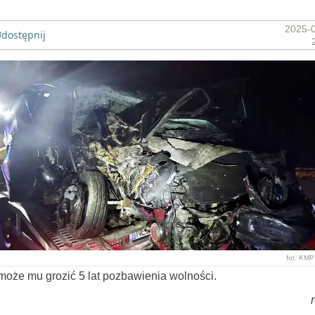
2025-
dostępnij
fot. KMP
może mu grozić 5 lat pozbawienia wolności.