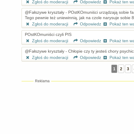
Zgłoś do moderacji
Odpowiedz
Pokaż ten w
@Fałszywe kryształy - POstKOmuniści urządzają sobie fa
Tego pewnie też uniewinnią, jak na czole narysuje sobie 
Zgłoś do moderacji
Odpowiedz
Pokaż ten w
POstKOmuniści czyli PIS
Zgłoś do moderacji
Odpowiedz
Pokaż ten w
@Fałszywe kryształy - Chłopie czy ty jesteś chory psychic
Zgłoś do moderacji
Odpowiedz
Pokaż ten w
1
2
3
Reklama