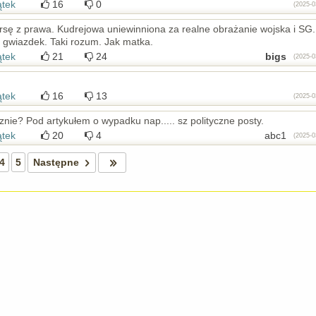
ątek
16
0
(2025-0
rsę z prawa. Kudrejowa uniewinniona za realne obrażanie wojska i SG.
8 gwiazdek. Taki rozum. Jak matka.
ątek
21
24
bigs
(2025-0
ątek
16
13
(2025-0
znie? Pod artykułem o wypadku nap..... sz polityczne posty.
ątek
20
4
abc1
(2025-0
4
5
Następne