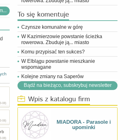
rowerowa. Zbuduje ją... miasto
...
To się komentuje
Czynsze komunalne w górę
W Kazimierzowie powstanie ścieżka
od
rowerowa. Zbuduje ją... miasto
Komu przypisać ten sukces?
W Elblągu powstanie mieszkanie
wspomagane
ych
Kolejne zmiany na Saperów
Bądź na bieżąco, subskrybuj newsletter
Wpis z katalogu firm
3-08)
3-08)
MIADORA - Parasole i
upominki
rb
3-08)