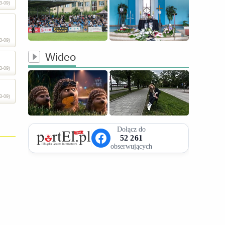
3-09)
3-09)
Wideo
3-09)
3-09)