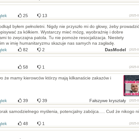
ątek
25
13
(2025-0
dkąd byłem pełnoletni. Nigdy nie przyszło mi do głowy, żeby prowadzi
opisywać za kółkiem. Wystarczy mieć mózg, wyobraźnię i dobre
ami to zwyczajna patola. Tu nie pomoże resocjalizacja. Niestety
kim w imię humanitaryzmu skazuje nas samych na zagładę.
ątek
82
2
DasModel
(2025-0
58
1
(2025-0
awo że mamy kierowców którzy mają kilkanaście zakazów i
ątek
39
39
Fałszywe kryształy
(2025-0
 brak samodzielnego myślenia, potencjalny zabójca..... Cud że nikogo n
ątek
48
1
(2025-0