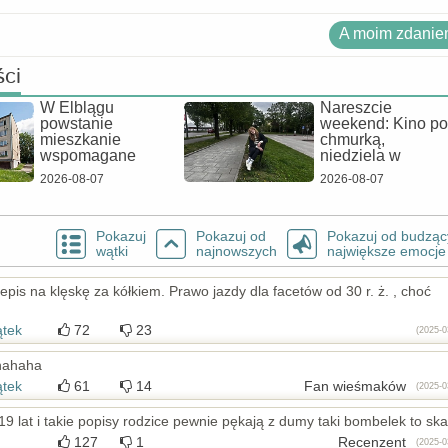
A moim zdaniem
ści
W Elblągu
Nareszcie
powstanie
weekend: Kino p
mieszkanie
chmurką,
wspomagane
niedziela w
2026-08-07
2026-08-07
Pokazuj
Pokazuj od
Pokazuj od budząc
wątki
najnowszych
największe emocje
is na klęskę za kółkiem. Prawo jazdy dla facetów od 30 r. ż. , choć
ątek
72
23
(2025-0
uhahaha
ątek
61
14
Fan wieśmaków
(2025-0
 lat i takie popisy rodzice pewnie pękają z dumy taki bombelek to ska
127
1
Recenzent
(2025-0