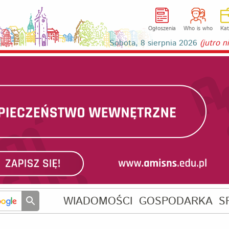
Ogłoszenia
Who is who
Kat
Sobota, 8 sierpnia 2026
(jutro 
WIADOMOŚCI
GOSPODARKA
S