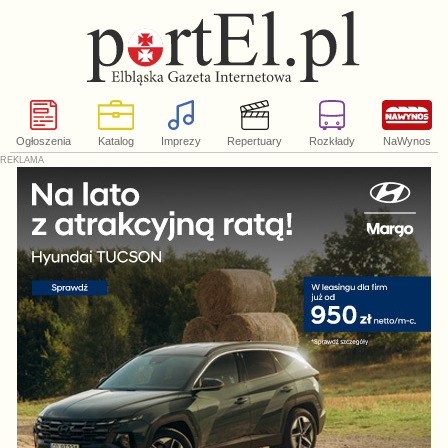
Ogłoszenia
Katalog
Imprezy
Repertuary
Rozkłady
NaWynos