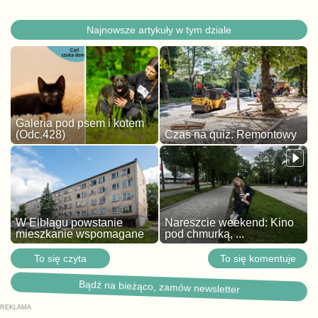
Najnowsze artykuły w tym dziale
Galeria pod psem i kotem
(Odc.428)
Czas na quiz. Remontowy
W Elblągu powstanie
Nareszcie weekend: Kino
mieszkanie wspomagane
pod chmurką, ...
To się czyta
To się komentuje
Bądź na bieżąco, zamów newsletter