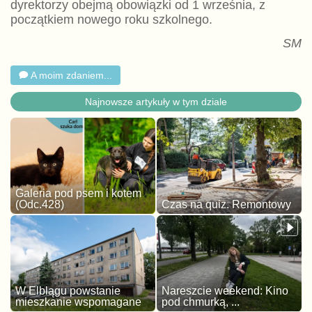
dyrektorzy obejmą obowiązki od 1 września, z
początkiem nowego roku szkolnego.
SM
A moim zdaniem...
Najnowsze artykuły w tym dziale
Galeria pod psem i kotem
(Odc.428)
Czas na quiz. Remontowy
W Elblągu powstanie
Nareszcie weekend: Kino
mieszkanie wspomagane
pod chmurką, ...