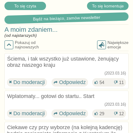
To się czyta
To się komentuje
Bądź na bieżąco, zamów newsletter
A moim zdaniem...
(od najstarszych)
Pokazuj od
Największe
najnowszych
emocje
Ściema, i tak wszystko już ustawione, żenujący
obraz naszego kraju
(2023.03.16)
Do moderacji
Odpowiedz
54
11
Wplatomaty... gotowi do startu.. Start
(2023.03.16)
Do moderacji
Odpowiedz
29
12
Ciekawe czy przy wyborze (na kolejną kadencję)