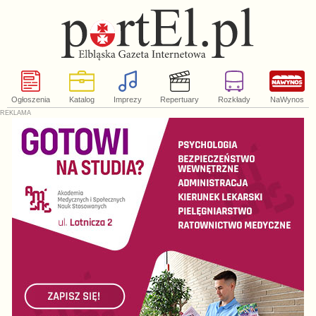
Ogłoszenia
Katalog
Imprezy
Repertuary
Rozkłady
NaWynos