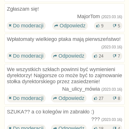
Zgłaszam się!
MajorTom
(2023.03.16)
Do moderacji
Odpowiedz
9
5
Wpłatomaty wielkiego ptaka mają pierwszeństwo!
(2023.03.16)
Do moderacji
Odpowiedz
24
7
We wszystkich szkłach powinni być wymienieni
dyrektorzy! Najgorsze co może być to zajmowanie
stołka dyrektorskiego przez zasiedzenie!
Na_ulicy_mówia
(2023.03.16)
Do moderacji
Odpowiedz
27
8
SZUKA?? a co kolegów im zabrakło :)
???
(2023.03.16)
Do moderacji
Odpowiedz
18
4