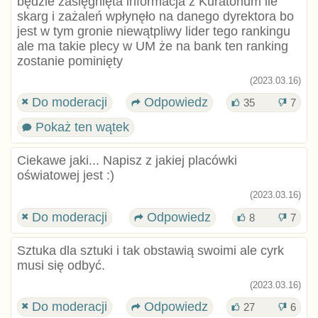
będzie zasięgnięta informacja z Kuratorium ile
skarg i zażaleń wpłynęło na danego dyrektora bo
jest w tym gronie niewątpliwy lider tego rankingu
ale ma takie plecy w UM że na bank ten ranking
zostanie pominięty
(2023.03.16)
Do moderacji
Odpowiedz
35
7
Pokaż ten wątek
Ciekawe jaki... Napisz z jakiej placówki
oświatowej jest :)
(2023.03.16)
Do moderacji
Odpowiedz
8
7
Sztuka dla sztuki i tak obstawią swoimi ale cyrk
musi się odbyć.
(2023.03.16)
Do moderacji
Odpowiedz
27
6