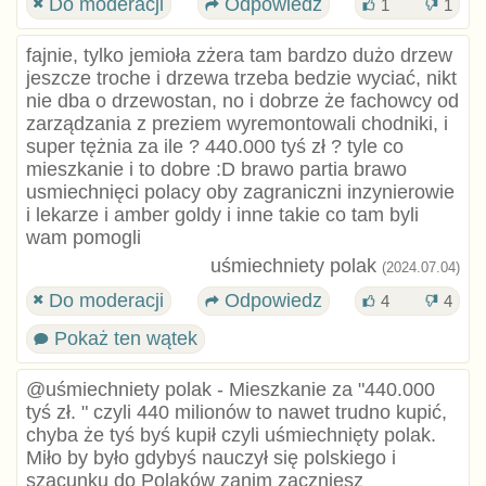
Do moderacji
Odpowiedz
1
1
fajnie, tylko jemioła zżera tam bardzo dużo drzew
jeszcze troche i drzewa trzeba bedzie wyciać, nikt
nie dba o drzewostan, no i dobrze że fachowcy od
zarządzania z preziem wyremontowali chodniki, i
super tężnia za ile ? 440.000 tyś zł ? tyle co
mieszkanie i to dobre :D brawo partia brawo
usmiechnięci polacy oby zagraniczni inzynierowie
i lekarze i amber goldy i inne takie co tam byli
wam pomogli
uśmiechniety polak
(2024.07.04)
Do moderacji
Odpowiedz
4
4
Pokaż ten wątek
@uśmiechniety polak - Mieszkanie za "440.000
tyś zł. " czyli 440 milionów to nawet trudno kupić,
chyba że tyś byś kupił czyli uśmiechnięty polak.
Miło by było gdybyś nauczył się polskiego i
szacunku do Polaków zanim zaczniesz