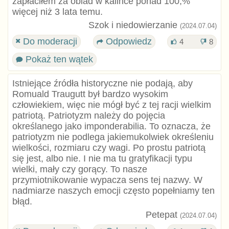
zapłaciłem za obiad w kalince ponad 100,%
więcej niż 3 lata temu.
Szok i niedowierzanie
(2024.07.04)
Do moderacji
Odpowiedz
4
8
Pokaż ten wątek
Istniejące źródła historyczne nie podają, aby
Romuald Traugutt był bardzo wysokim
człowiekiem, więc nie mógł być z tej racji wielkim
patriotą. Patriotyzm należy do pojęcia
określanego jako imponderabilia. To oznacza, że
patriotyzm nie podlega jakiemukolwiek określeniu
wielkości, rozmiaru czy wagi. Po prostu patriotą
się jest, albo nie. I nie ma tu gratyfikacji typu
wielki, mały czy gorący. To nasze
przymiotnikowanie wypacza sens tej nazwy. W
nadmiarze naszych emocji często popełniamy ten
błąd.
Petepat
(2024.07.04)