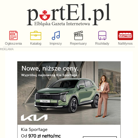
Ogłoszenia
Katalog
Imprezy
Repertuary
Rozkłady
NaWynos