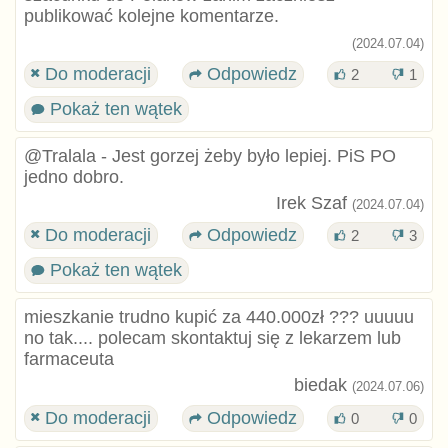
publikować kolejne komentarze.
(2024.07.04)
Do moderacji
Odpowiedz
2
1
Pokaż ten wątek
@Tralala - Jest gorzej żeby było lepiej. PiS PO
jedno dobro.
Irek Szaf
(2024.07.04)
Do moderacji
Odpowiedz
2
3
Pokaż ten wątek
mieszkanie trudno kupić za 440.000zł ??? uuuuu
no tak.... polecam skontaktuj się z lekarzem lub
farmaceuta
biedak
(2024.07.06)
Do moderacji
Odpowiedz
0
0