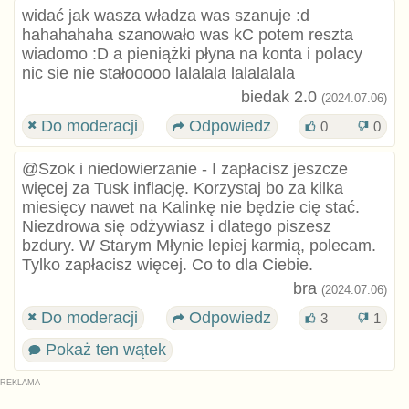
widać jak wasza władza was szanuje :d
hahahahaha szanowało was kC potem reszta
wiadomo :D a pieniążki płyna na konta i polacy
nic sie nie stałooooo lalalala lalalalala
biedak 2.0
(2024.07.06)
Do moderacji
Odpowiedz
0
0
@Szok i niedowierzanie - I zapłacisz jeszcze
więcej za Tusk inflację. Korzystaj bo za kilka
miesięcy nawet na Kalinkę nie będzie cię stać.
Niezdrowa się odżywiasz i dlatego piszesz
bzdury. W Starym Młynie lepiej karmią, polecam.
Tylko zapłacisz więcej. Co to dla Ciebie.
bra
(2024.07.06)
Do moderacji
Odpowiedz
3
1
Pokaż ten wątek