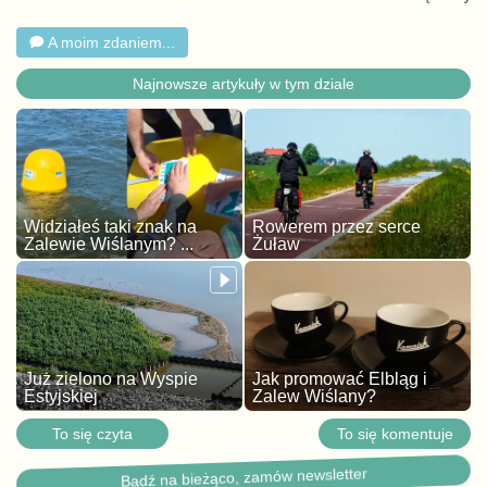
A moim zdaniem...
Najnowsze artykuły w tym dziale
Widziałeś taki znak na
Rowerem przez serce
Zalewie Wiślanym? ...
Żuław
Już zielono na Wyspie
Jak promować Elbląg i
Estyjskiej
Zalew Wiślany?
To się czyta
To się komentuje
Bądź na bieżąco, zamów newsletter