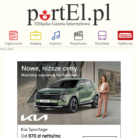
Ogłoszenia
Katalog
Imprezy
Repertuary
Rozkłady
NaWynos