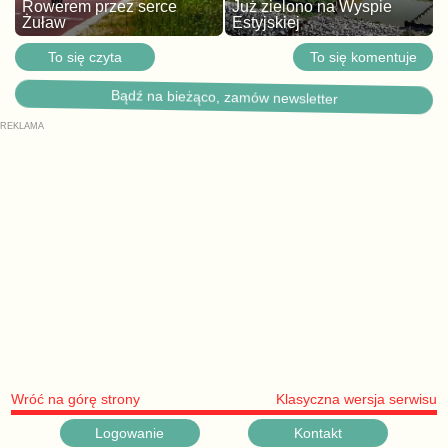
Rowerem przez serce
Już zielono na Wyspie
Żuław
Estyjskiej
To się czyta
To się komentuje
Bądź na bieżąco, zamów newsletter
Wróć na górę strony
Klasyczna wersja serwisu
Logowanie
Kontakt