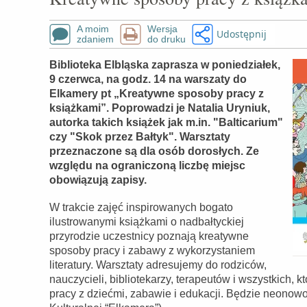
A moim
Wersja
Udostępnij
zdaniem
do druku
Biblioteka Elbląska zaprasza w poniedziałek,
9 czerwca, na godz. 14 na warszaty do
Elkamery pt „Kreatywne sposoby pracy z
książkami”. Poprowadzi je Natalia Uryniuk,
autorka takich książek jak m.in. "Balticarium"
czy "Skok przez Bałtyk". Warsztaty
przeznaczone są dla osób dorosłych. Ze
względu na ograniczoną liczbę miejsc
obowiązują zapisy.
W trakcie zajęć inspirowanych bogato
ilustrowanymi książkami o nadbałtyckiej
przyrodzie uczestnicy poznają kreatywne
sposoby pracy i zabawy z wykorzystaniem
literatury. Warsztaty adresujemy do rodziców,
nauczycieli, bibliotekarzy, terapeutów i wszystkich,
pracy z dziećmi, zabawie i edukacji. Będzie neonowo