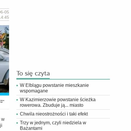
06-05
14:45
To się czyta
W Elblągu powstanie mieszkanie
wspomagane
W Kazimierzowie powstanie ścieżka
rowerowa. Zbuduje ją... miasto
Chwila nieostrożności i taki efekt
k w
Trzy w jednym, czyli niedziela w
ji
Bażantarni