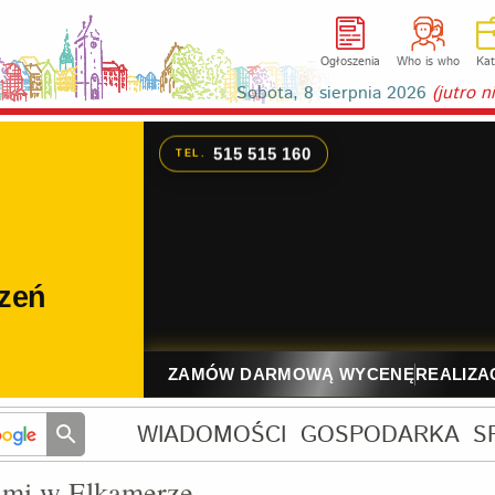
Ogłoszenia
Who is who
Kat
Sobota, 8 sierpnia 2026
(jutro 
WIADOMOŚCI
GOSPODARKA
S
ami w Elkamerze