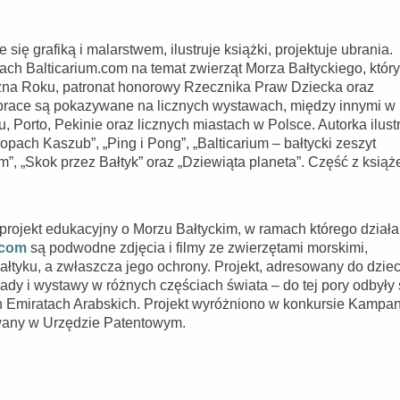
ę grafiką i malarstwem, ilustruje książki, projektuje ubrania.
ach Balticarium.com na temat zwierząt Morza Bałtyckiego, który
zna Roku, patronat honorowy Rzecznika Praw Dziecka oraz
 prace są pokazywane na licznych wystawach, między innymi w
 Porto, Pekinie oraz licznych miastach w Polsce. Autorka ilustr
opach Kaszub”, „Ping i Pong”, „Balticarium – bałtycki zeszyt
m”, „Skok przez Bałtyk” oraz „Dziewiąta planeta”. Część z książ
projekt edukacyjny o Morzu Bałtyckim, w ramach którego działa
.com
są podwodne zdjęcia i filmy ze zwierzętami morskimi,
Bałtyku, a zwłaszcza jego ochrony. Projekt, adresowany do dzieci
łady i wystawy w różnych częściach świata – do tej pory odbyły 
ch Emiratach Arabskich. Projekt wyróżniono w konkursie Kampa
owany w Urzędzie Patentowym.