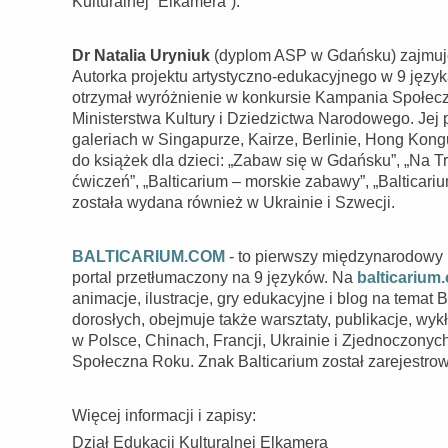
Kulturalnej “Elkamera”).
Dr Natalia Uryniuk
(dyplom ASP w Gdańsku) zajmuje si
Autorka projektu artystyczno-edukacyjnego w 9 język
otrzymał wyróżnienie w konkursie Kampania Społec
Ministerstwa Kultury i Dziedzictwa Narodowego. Jej
galeriach w Singapurze, Kairze, Berlinie, Hong Kongu,
do książek dla dzieci: „Zabaw się w Gdańsku”, „Na Tr
ćwiczeń”, „Balticarium – morskie zabawy”, „Balticariu
została wydana również w Ukrainie i Szwecji.
BALTI
CARIUM.COM
- to pierwszy międzynarodowy 
portal przetłumaczony na 9 języków. Na
balticarium
animacje, ilustracje, gry edukacyjne i blog na temat 
dorosłych, obejmuje także warsztaty, publikacje, wyk
w Polsce, Chinach, Francji, Ukrainie i Zjednoczony
Społeczna Roku. Znak Balticarium został zarejestr
Więcej informacji i zapisy:
Dział Edukacji Kulturalnej Elkamera