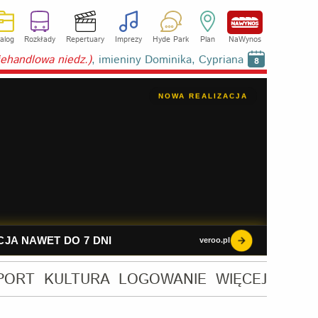
alog
Rozkłady
Repertuary
Imprezy
Hyde Park
Plan
NaWynos
niehandlowa niedz.)
, imieniny Dominika, Cypriana
8
PORT
KULTURA
LOGOWANIE
WIĘCEJ