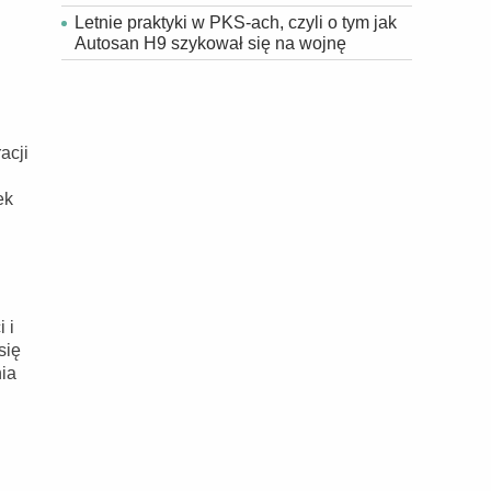
Letnie praktyki w PKS-ach, czyli o tym jak
Autosan H9 szykował się na wojnę
acji
ek
 i
się
nia