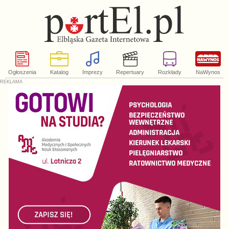
Ogłoszenia
Katalog
Imprezy
Repertuary
Rozkłady
NaWynos