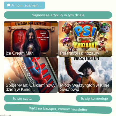
A moim zdaniem...
Najnowsze artykuły w tym dziale
Ice Cream Man
Psi Patrol i dinozaury
Spider-Man: Całkiem nowy
Młody Waszyngton w Kinie
dzień w Kinie ...
Światowid
To się czyta
To się komentuje
Bądź na bieżąco, zamów newsletter