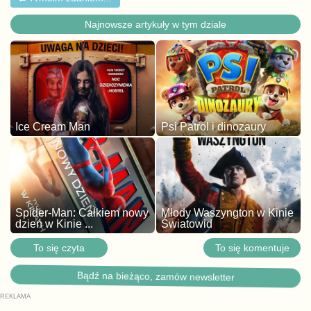
Najnowsze artykuły w tym dziale
Ice Cream Man
Psi Patrol i dinozaury
Spider-Man: Całkiem nowy
Młody Waszyngton w Kinie
dzień w Kinie ...
Światowid
To się czyta
To się komentuje
Bądź na bieżąco, zamów newsletter