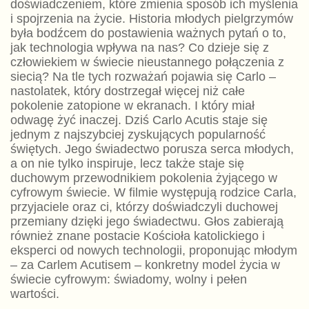
doświadczeniem, które zmienia sposób ich myślenia
i spojrzenia na życie. Historia młodych pielgrzymów
była bodźcem do postawienia ważnych pytań o to,
jak technologia wpływa na nas? Co dzieje się z
człowiekiem w świecie nieustannego połączenia z
siecią? Na tle tych rozważań pojawia się Carlo –
nastolatek, który dostrzegał więcej niż całe
pokolenie zatopione w ekranach. I który miał
odwagę żyć inaczej. Dziś Carlo Acutis staje się
jednym z najszybciej zyskujących popularność
świętych. Jego świadectwo porusza serca młodych,
a on nie tylko inspiruje, lecz także staje się
duchowym przewodnikiem pokolenia żyjącego w
cyfrowym świecie. W filmie występują rodzice Carla,
przyjaciele oraz ci, którzy doświadczyli duchowej
przemiany dzięki jego świadectwu. Głos zabierają
również znane postacie Kościoła katolickiego i
eksperci od nowych technologii, proponując młodym
– za Carlem Acutisem – konkretny model życia w
świecie cyfrowym: świadomy, wolny i pełen
wartości.