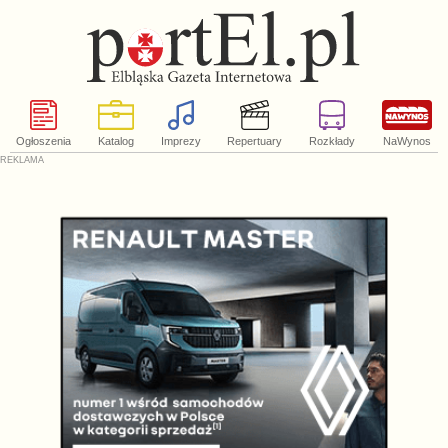
Ogłoszenia
Katalog
Imprezy
Repertuary
Rozkłady
NaWynos