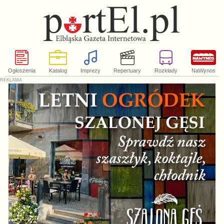
Ogłoszenia
Katalog
Imprezy
Repertuary
Rozkłady
NaWynos