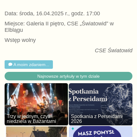
Data: środa, 16.04.2025 r., godz. 17:00
Miejsce: Galeria II piętro, CSE „Światowid” w
Elblągu
Wstęp wolny
CSE Światowid
A moim zdaniem...
Najnowsze artykuły w tym dziale
Trzy w jednym, czyli
Spotkania z Perseidami
niedziela w Bażantarni
2026