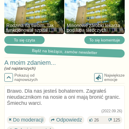
Rodzina na swoim. Tak
Milionowe zarobki lekarza
funkcjonował szpital ...
pod lupą śledczych
To się czyta
To się komentuje
Bądź na bieżąco, zamów newsletter
A moim zdaniem...
(od najstarszych)
Pokazuj od
Największe
najnowszych
emocje
Brawo. Dla nas jesteś bohaterem. Zagrałeś
nieudacznikom na nosie a oni mają bronić granic.
Śmiechu warci.
(2022.09.26)
Do moderacji
Odpowiedz
26
125