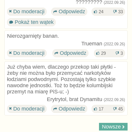
?????????
(2022.09.26)
Do moderacji
Odpowiedz
24
33
Pokaż ten wątek
Nierozgarnięty banan.
Trueman
(2022.09.26)
Do moderacji
Odpowiedz
29
3
Już chyba wiem, dlaczego przekop taki płytki -
żeby nie można było przemycać narkotyków
łodziami podwodnymi. Pozostają tylko szybkie
nawodne jednostki. Toż to będzie kolumbijski
przemyt na miarę PiS-u; -)
Erytrytol, brat Dynamitu
(2022.09.26)
Do moderacji
Odpowiedz
17
45
Nowsze