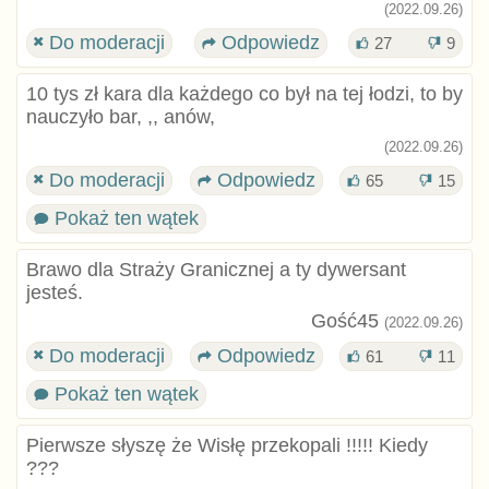
(2022.09.26)
Do moderacji
Odpowiedz
27
9
10 tys zł kara dla każdego co był na tej łodzi, to by
nauczyło bar, ,, anów,
(2022.09.26)
Do moderacji
Odpowiedz
65
15
Pokaż ten wątek
Brawo dla Straży Granicznej a ty dywersant
jesteś.
Gość45
(2022.09.26)
Do moderacji
Odpowiedz
61
11
Pokaż ten wątek
Pierwsze słyszę że Wisłę przekopali !!!!! Kiedy
???