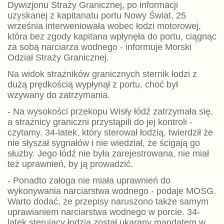
Dywizjonu Straży Granicznej, po informacji
uzyskanej z kapitanatu portu Nowy Świat, 25
września interweniowała wobec łodzi motorowej,
która bez zgody kapitana wpłynęła do portu, ciągnąc
za sobą narciarza wodnego - informuje Morski
Odział Straży Granicznej.
Na widok strażników granicznych sternik łodzi z
dużą prędkością wypłynął z portu, choć był
wzywany do zatrzymania.
- Na wysokości przekopu Wisły łódź zatrzymała się,
a strażnicy graniczni przystąpili do jej kontroli -
czytamy. 34-latek, który sterował łodzią, twierdził że
nie słyszał sygnałów i nie wiedział, że ścigają go
służby. Jego łódź nie była zarejestrowana, nie miał
też uprawnień, by ją prowadzić.
- Ponadto załoga nie miała uprawnień do
wykonywania narciarstwa wodnego - podaje MOSG.
Warto dodać, że przepisy naruszono także samym
uprawianiem narciarstwa wodnego w porcie. 34-
latek sterujący łodzią został ukarany mandatem w