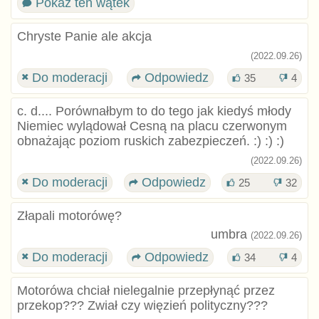
Pokaż ten wątek
Chryste Panie ale akcja
(2022.09.26)
Do moderacji
Odpowiedz
35
4
c. d.... Porównałbym to do tego jak kiedyś młody
Niemiec wylądował Cesną na placu czerwonym
obnażając poziom ruskich zabezpieczeń. :) :) :)
(2022.09.26)
Do moderacji
Odpowiedz
25
32
Złapali motorówę?
umbra
(2022.09.26)
Do moderacji
Odpowiedz
34
4
Motorówa chciał nielegalnie przepłynąć przez
przekop??? Zwiał czy więzień polityczny???