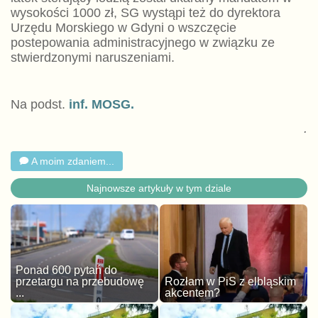
wysokości 1000 zł, SG wystąpi też do dyrektora
Urzędu Morskiego w Gdyni o wszczęcie
postepowania administracyjnego w związku ze
stwierdzonymi naruszeniami.
Na podst.
inf. MOSG.
.
A moim zdaniem...
Najnowsze artykuły w tym dziale
Ponad 600 pytań do
przetargu na przebudowę
Rozłam w PiS z elbląskim
...
akcentem?