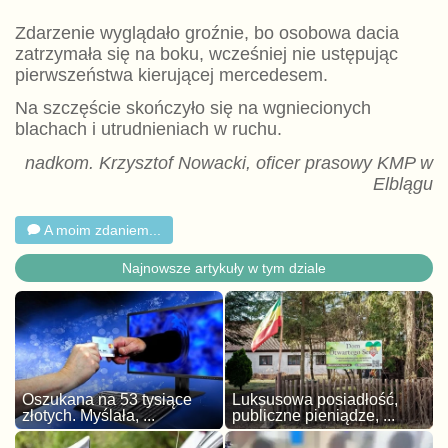
Zdarzenie wyglądało groźnie, bo osobowa dacia
zatrzymała się na boku, wcześniej nie ustępując
pierwszeństwa kierującej mercedesem.
Na szczęście skończyło się na wgniecionych
blachach i utrudnieniach w ruchu.
nadkom. Krzysztof Nowacki, oficer prasowy KMP w
Elblągu
A moim zdaniem...
Najnowsze artykuły w tym dziale
Oszukana na 53 tysiące
Luksusowa posiadłość,
złotych. Myślała, ...
publiczne pieniądze, ...