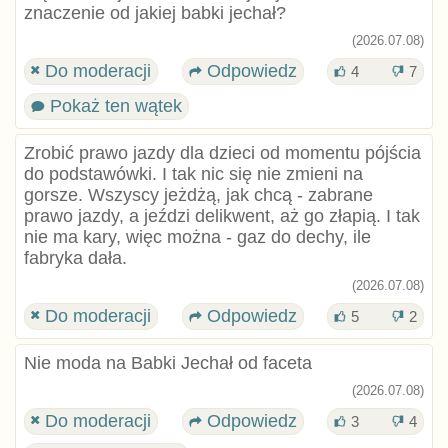
znaczenie od jakiej babki jechał?
(2026.07.08)
Do moderacji
Odpowiedz
4
7
Pokaż ten wątek
Zrobić prawo jazdy dla dzieci od momentu pójścia
do podstawówki. I tak nic się nie zmieni na
gorsze. Wszyscy jeżdżą, jak chcą - zabrane
prawo jazdy, a jeździ delikwent, aż go złapią. I tak
nie ma kary, więc można - gaz do dechy, ile
fabryka dała.
(2026.07.08)
Do moderacji
Odpowiedz
5
2
Nie moda na Babki Jechał od faceta
(2026.07.08)
Do moderacji
Odpowiedz
3
4