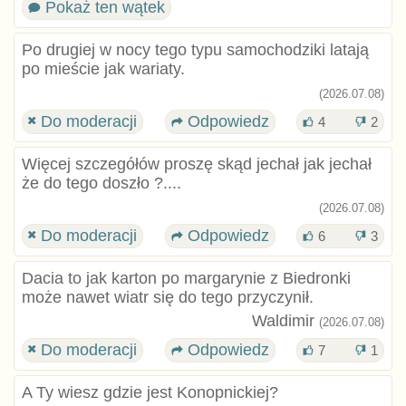
Pokaż ten wątek
Po drugiej w nocy tego typu samochodziki latają
po mieście jak wariaty.
(2026.07.08)
Do moderacji
Odpowiedz
4
2
Więcej szczegółów proszę skąd jechał jak jechał
że do tego doszło ?....
(2026.07.08)
Do moderacji
Odpowiedz
6
3
Dacia to jak karton po margarynie z Biedronki
może nawet wiatr się do tego przyczynił.
Waldimir
(2026.07.08)
Do moderacji
Odpowiedz
7
1
A Ty wiesz gdzie jest Konopnickiej?