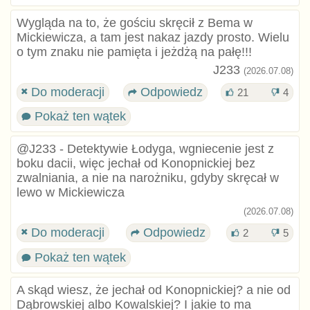
Wygląda na to, że gościu skręcił z Bema w
Mickiewicza, a tam jest nakaz jazdy prosto. Wielu
o tym znaku nie pamięta i jeżdżą na pałę!!!
J233
(2026.07.08)
Do moderacji
Odpowiedz
21
4
Pokaż ten wątek
@J233 - Detektywie Łodyga, wgniecenie jest z
boku dacii, więc jechał od Konopnickiej bez
zwalniania, a nie na narożniku, gdyby skręcał w
lewo w Mickiewicza
(2026.07.08)
Do moderacji
Odpowiedz
2
5
Pokaż ten wątek
A skąd wiesz, że jechał od Konopnickiej? a nie od
Dąbrowskiej albo Kowalskiej? I jakie to ma