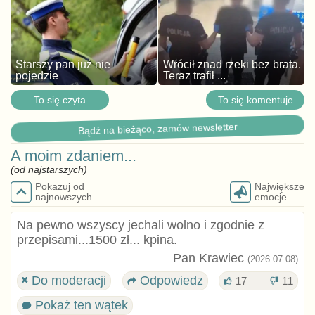
Starszy pan już nie
Wrócił znad rzeki bez brata.
pojedzie
Teraz trafił ...
To się czyta
To się komentuje
Bądź na bieżąco, zamów newsletter
A moim zdaniem...
(od najstarszych)
Pokazuj od
Największe
najnowszych
emocje
Na pewno wszyscy jechali wolno i zgodnie z
przepisami...1500 zł... kpina.
Pan Krawiec
(2026.07.08)
Do moderacji
Odpowiedz
17
11
Pokaż ten wątek