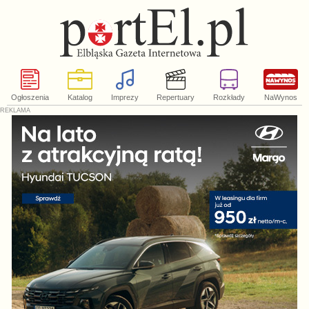
Ogłoszenia
Katalog
Imprezy
Repertuary
Rozkłady
NaWynos