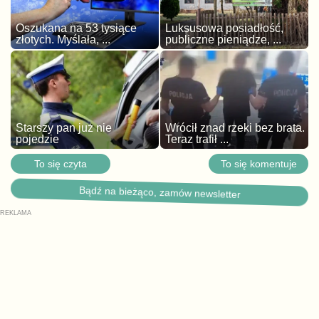
Oszukana na 53 tysiące
Luksusowa posiadłość,
złotych. Myślała, ...
publiczne pieniądze, ...
Starszy pan już nie
Wrócił znad rzeki bez brata.
pojedzie
Teraz trafił ...
To się czyta
To się komentuje
Bądź na bieżąco, zamów newsletter