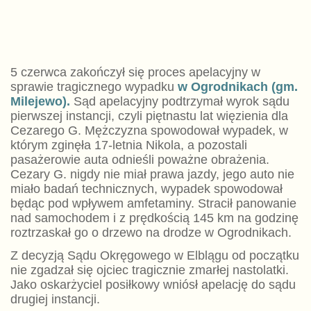
5 czerwca zakończył się proces apelacyjny w
sprawie tragicznego wypadku
w Ogrodnikach (gm.
Milejewo).
Sąd apelacyjny podtrzymał wyrok sądu
pierwszej instancji, czyli piętnastu lat więzienia dla
Cezarego G. Mężczyzna spowodował wypadek, w
którym zginęła 17-letnia Nikola, a pozostali
pasażerowie auta odnieśli poważne obrażenia.
Cezary G. nigdy nie miał prawa jazdy, jego auto nie
miało badań technicznych, wypadek spowodował
będąc pod wpływem amfetaminy. Stracił panowanie
nad samochodem i z prędkością 145 km na godzinę
roztrzaskał go o drzewo na drodze w Ogrodnikach.
Z decyzją Sądu Okręgowego w Elblągu od początku
nie zgadzał się ojciec tragicznie zmarłej nastolatki.
Jako oskarżyciel posiłkowy wniósł apelację do sądu
drugiej instancji.