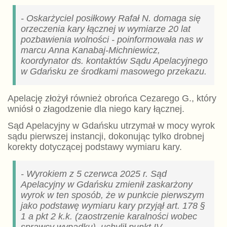
- Oskarżyciel posiłkowy Rafał N. domaga się
orzeczenia kary łącznej w wymiarze 20 lat
pozbawienia wolności - poinformowała nas w
marcu Anna Kanabaj-Michniewicz,
koordynator ds. kontaktów Sądu Apelacyjnego
w Gdańsku ze środkami masowego przekazu.
Apelację złożył również obrońca Cezarego G., który
wniósł o złagodzenie dla niego kary łącznej.
Sąd Apelacyjny w Gdańsku utrzymał w mocy wyrok
sądu pierwszej instancji, dokonując tylko drobnej
korekty dotyczącej podstawy wymiaru kary.
- Wyrokiem z 5 czerwca 2025 r. Sąd
Apelacyjny w Gdańsku zmienił zaskarżony
wyrok w ten sposób, że w punkcie pierwszym
jako podstawę wymiaru kary przyjął art. 178 §
1 a pkt 2 k.k. (zaostrzenie karalności wobec
sprawcy wypadku), uchylił punkt IV