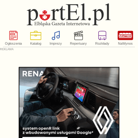
Ogłoszenia
Katalog
Imprezy
Repertuary
Rozkłady
NaWynos