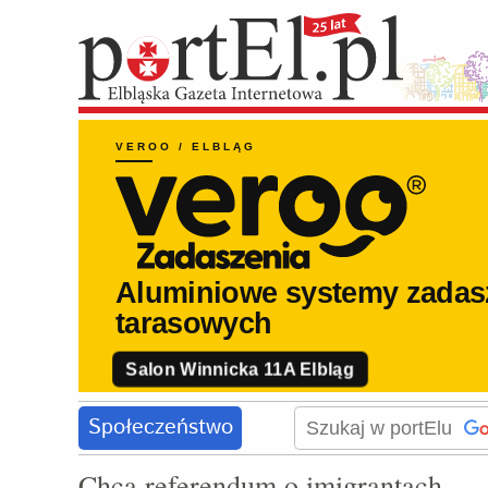
Społeczeństwo
Chcą referendum o imigrantach