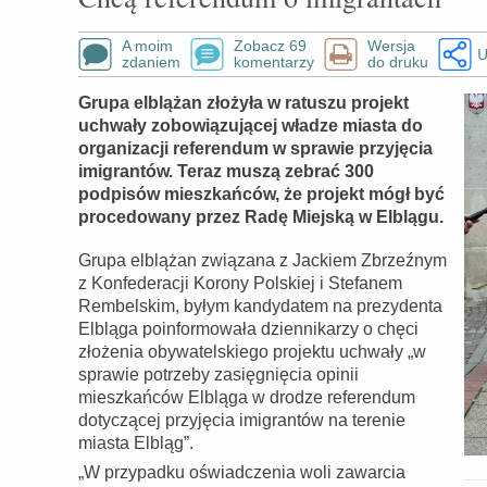
A moim
Zobacz 69
Wersja
U
zdaniem
komentarzy
do druku
Grupa elblążan złożyła w ratuszu projekt
uchwały zobowiązującej władze miasta do
organizacji referendum w sprawie przyjęcia
imigrantów. Teraz muszą zebrać 300
podpisów mieszkańców, że projekt mógł być
procedowany przez Radę Miejską w Elblągu.
Grupa elblążan związana z Jackiem Zbrzeźnym
z Konfederacji Korony Polskiej i Stefanem
Rembelskim, byłym kandydatem na prezydenta
Elbląga poinformowała dziennikarzy o chęci
złożenia obywatelskiego projektu uchwały „w
sprawie potrzeby zasięgnięcia opinii
mieszkańców Elbląga w drodze referendum
dotyczącej przyjęcia imigrantów na terenie
miasta Elbląg”.
„W przypadku oświadczenia woli zawarcia