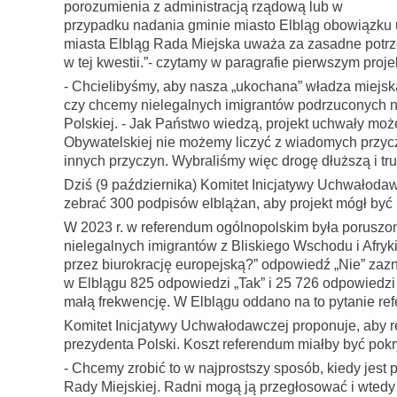
porozumienia z administracją rządową lub w
przypadku nadania gminie miasto Elbląg obowiązku u
miasta Elbląg Rada Miejska uważa za zasadne potrz
w tej kwestii.”- czytamy w paragrafie pierwszym proje
- Chcielibyśmy, aby nasza „ukochana” władza miejs
czy chcemy nielegalnych imigrantów podrzuconych n
Polskiej. - Jak Państwo wiedzą, projekt uchwały może
Obywatelskiej nie możemy liczyć z wiadomych przycz
innych przyczyn. Wybraliśmy więc drogę dłuższą i tr
Dziś (9 października) Komitet Inicjatywy Uchwałodaw
zebrać 300 podpisów elblążan, aby projekt mógł być
W 2023 r. w referendum ogólnopolskim była poruszon
nielegalnych imigrantów z Bliskiego Wschodu i Afr
przez biurokrację europejską?” odpowiedź „Nie” zaz
w Elblągu 825 odpowiedzi „Tak” i 25 726 odpowiedzi
małą frekwencję. W Elblągu oddano na to pytanie r
Komitet Inicjatywy Uchwałodawczej proponuje, aby 
prezydenta Polski. Koszt referendum miałby być pokr
- Chcemy zrobić to w najprostszy sposób, kiedy jes
Rady Miejskiej. Radni mogą ją przegłosować i wtedy