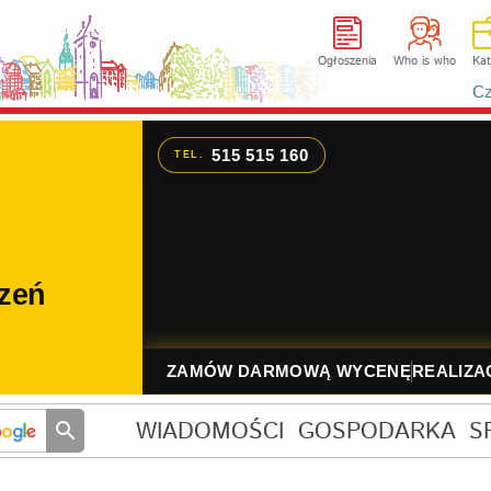
Ogłoszenia
Who is who
Kat
Cz
WIADOMOŚCI
GOSPODARKA
S