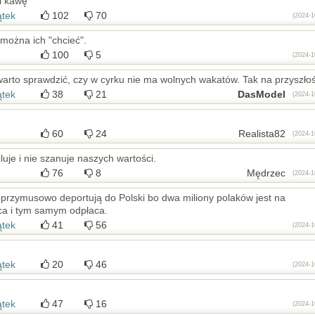
i kawę
ątek
102
70
(2024-1
 można ich "chcieć".
100
5
(2024-1
 warto sprawdzić, czy w cyrku nie ma wolnych wakatów. Tak na przyszło
ątek
38
21
DasModel
(2024-1
60
24
Realista82
(2024-1
luje i nie szanuje naszych wartości.
76
8
Mędrzec
(2024-1
ę przymusowo deportują do Polski bo dwa miliony polaków jest na
ca i tym samym odpłaca.
ątek
41
56
(2024-1
ątek
20
46
(2024-1
ątek
47
16
(2024-1