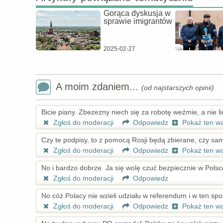
Gorąca dyskusja w
sprawie imigrantów
2025-02-27
A moim zdaniem...
(od najstarszych opinii)
Bicie piany. Zbezezny niech się za robotę weźmie, a nie lic
Zgłoś do moderacji
Odpowiedz
Pokaż ten w
Czy te podpisy, to z pomocą Rosji będą zbierane, czy sa
Zgłoś do moderacji
Odpowiedz
Pokaż ten w
No i bardzo dobrze. Ja się wolę czuć bezpiecznie w Polsc
Zgłoś do moderacji
Odpowiedz
No cóż Polacy nie wzieli udziału w referendum i w ten sp
Zgłoś do moderacji
Odpowiedz
Pokaż ten w