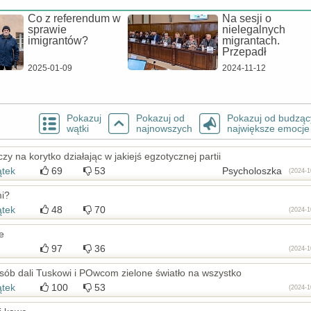
Co z referendum w
Na sesji o
sprawie
nielegalnych
imigrantów?
migrantach.
Przepadł
2025-01-09
2024-11-12
Pokazuj
Pokazuj od
Pokazuj od budząc
wątki
najnowszych
największe emocje
zy na korytko działając w jakiejś egzotycznej partii
ątek
69
53
Psycholoszka
(2024-1
mi?
ątek
48
70
(2024-1
e
97
36
(2024-1
osób dali Tuskowi i POwcom zielone światło na wszystko
ątek
100
53
(2024-1