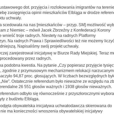
stawowego dot. przyjęcia i rozlokowania imigrantów na tereni
ebę zasięgnięcia opinii mieszkańców Elbląga w drodze refere
ktu uchwały.
ka scedowała na nas [mieszkańców – przyp. SM] możliwość wyb
am z Niemiec – mówił Jacek Zbrzeźny z Konfederacji Korony
 wnieść troje radnych. Niestety na radnych Platformy
yn. Na radnych Prawa i Sprawiedliwości też nie możemy liczyć
udniejszą. Napisaliśmy swój projekt uchwały.
czej zarejestrował inicjatywę w Biurze Rady Miejskiej. Teraz 
 procedowany przez radnych.
a podobna kwestia. Na pytanie „Czy popierasz przyjęcie tysięc
yki, zgodnie z przymusowym mechanizmem relokacji narzucanym
naczyło 94,87 proc. głosujących. W liczbach bezwzględnych był
 „Nie”. Ostatecznie referendum było nieważne ze względu na zb
eferendalne 26 551 głosów ważnych i 1938 głosów nieważnych.
referendum odbyło się równocześnie z przyszłorocznymi wybor
yty z budżetu Elbląga.
t podjęta obywatelska inicjatywa uchwałodawcza skierowana do
 nie ma konieczności wnoszenia obywatelskiej inicjatywy