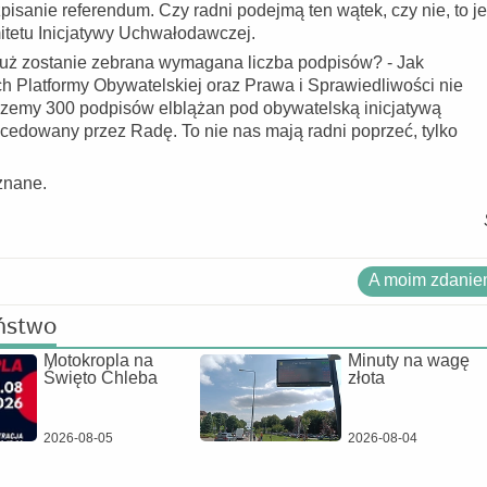
isanie referendum. Czy radni podejmą ten wątek, czy nie, to je
itetu Inicjatywy Uchwałodawczej.
już zostanie zebrana wymagana liczba podpisów? - Jak
h Platformy Obywatelskiej oraz Prawa i Sprawiedliwości nie
erzemy 300 podpisów elblążan pod obywatelską inicjatywą
cedowany przez Radę. To nie nas mają radni poprzeć, tylko
znane.
A moim zdaniem
ństwo
Motokropla na
Minuty na wagę
Święto Chleba
złota
2026-08-05
2026-08-04