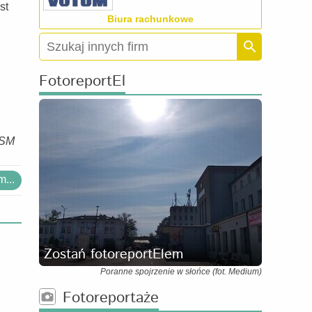
st
Biura rachunkowe
FotoreportEl
SM
...
Zostań fotoreportElem
Poranne spojrzenie w słońce (fot. Medium)
Fotoreportaże