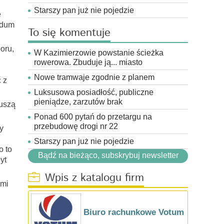
Starszy pan już nie pojedzie
e
ndum
To się komentuje
oru,
W Kazimierzowie powstanie ścieżka
rowerowa. Zbuduje ją... miasto
Nowe tramwaje zgodnie z planem
 z
Luksusowa posiadłość, publiczne
pieniądze, zarzutów brak
muszą
Ponad 600 pytań do przetargu na
przebudowę drogi nr 22
y
Starszy pan już nie pojedzie
o to
Bądź na bieżąco, subskrybuj newsletter
yt
Wpis z katalogu firm
ami
Biuro rachunkowe Votum