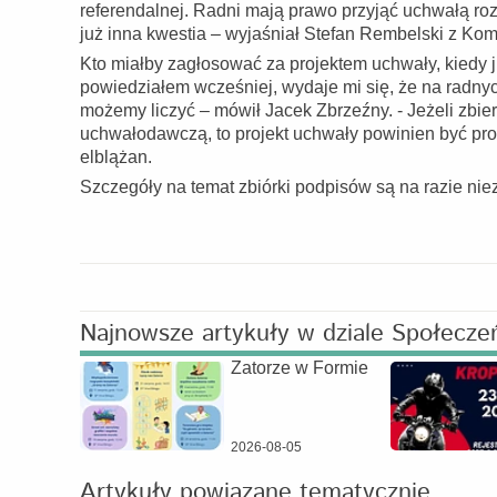
referendalnej. Radni mają prawo przyjąć uchwałą rozp
już inna kwestia – wyjaśniał Stefan Rembelski z Kom
Kto miałby zagłosować za projektem uchwały, kiedy 
powiedziałem wcześniej, wydaje mi się, że na radnyc
możemy liczyć – mówił Jacek Zbrzeźny. - Jeżeli zbi
uchwałodawczą, to projekt uchwały powinien być pro
elblążan.
Szczegóły na temat zbiórki podpisów są na razie nie
Najnowsze artykuły w dziale Społecze
Zatorze w Formie
2026-08-05
Artykuły powiązane tematycznie