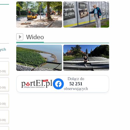
Wideo
ych
0-09)
0-09)
0-09)
0-09)