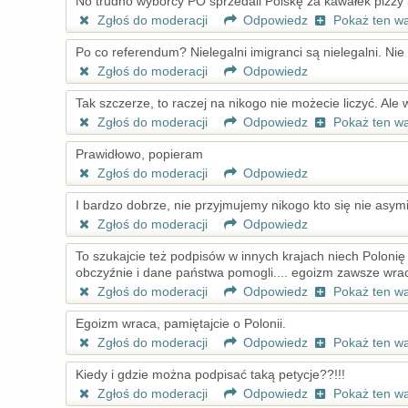
No trudno wyborcy PO sprzedali Polskę za kawałek pizzy 
Zgłoś do moderacji
Odpowiedz
Pokaż ten w
Po co referendum? Nielegalni imigranci są nielegalni. Nie
Zgłoś do moderacji
Odpowiedz
Tak szczerze, to raczej na nikogo nie możecie liczyć. Ale
Zgłoś do moderacji
Odpowiedz
Pokaż ten w
Prawidłowo, popieram
Zgłoś do moderacji
Odpowiedz
I bardzo dobrze, nie przyjmujemy nikogo kto się nie asymi
Zgłoś do moderacji
Odpowiedz
To szukajcie też podpisów w innych krajach niech Poloni
obczyźnie i dane państwa pomogli.... egoizm zawsze wra
Zgłoś do moderacji
Odpowiedz
Pokaż ten w
Egoizm wraca, pamiętajcie o Polonii.
Zgłoś do moderacji
Odpowiedz
Pokaż ten w
Kiedy i gdzie można podpisać taką petycje??!!!
Zgłoś do moderacji
Odpowiedz
Pokaż ten w