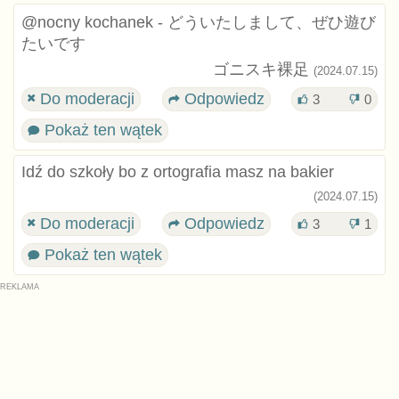
@nocny kochanek - どういたしまして、ぜひ遊び
たいです
ゴニスキ裸足
(2024.07.15)
Do moderacji
Odpowiedz
3
0
Pokaż ten wątek
Idź do szkoły bo z ortografia masz na bakier
(2024.07.15)
Do moderacji
Odpowiedz
3
1
Pokaż ten wątek