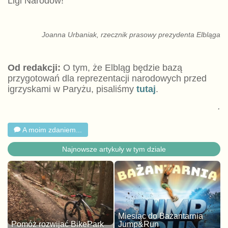
Ligi Narodów!
Joanna Urbaniak, rzecznik prasowy prezydenta Elbląga
Od redakcji:
O tym, że Elbląg będzie bazą
przygotowań dla reprezentacji narodowych przed
igrzyskami w Paryżu, pisaliśmy
tutaj
.
.
A moim zdaniem...
Najnowsze artykuły w tym dziale
Miesiąc do Bażantarnia
Pomóż rozwijać BikePark
Jump&Run