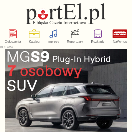
Ogłoszenia
Katalog
Imprezy
Repertuary
Rozkłady
NaWynos