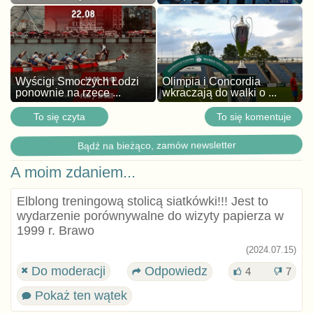
Wyścigi Smoczych Łodzi
Olimpia i Concordia
ponownie na rzece ...
wkraczają do walki o ...
To się czyta
To się komentuje
Bądź na bieżąco, zamów newsletter
A moim zdaniem...
Elblong treningową stolicą siatkówki!!! Jest to
wydarzenie porównywalne do wizyty papierza w
1999 r. Brawo
(2024.07.15)
Do moderacji
Odpowiedz
4
7
Pokaż ten wątek