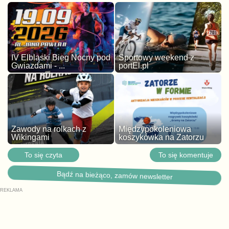
IV Elbląski Bieg Nocny pod
Sportowy weekend z
Gwiazdami - ...
portEl.pl
Zawody na rolkach z
Międzypokoleniowa
Wikingami
koszykówka na Zatorzu
To się czyta
To się komentuje
Bądź na bieżąco, zamów newsletter