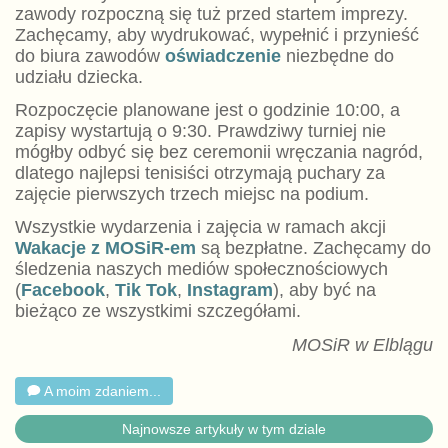
zawody rozpoczną się tuż przed startem imprezy.
Zachęcamy, aby wydrukować, wypełnić i przynieść
do biura zawodów
oświadczenie
niezbędne do
udziału dziecka.
Rozpoczęcie planowane jest o godzinie 10:00, a
zapisy wystartują o 9:30. Prawdziwy turniej nie
mógłby odbyć się bez ceremonii wręczania nagród,
dlatego najlepsi tenisiści otrzymają puchary za
zajęcie pierwszych trzech miejsc na podium.
Wszystkie wydarzenia i zajęcia w ramach akcji
Wakacje z MOSiR-em
są bezpłatne. Zachęcamy do
śledzenia naszych mediów społecznościowych
(
Facebook
,
Tik Tok
,
Instagram
), aby być na
bieżąco ze wszystkimi szczegółami.
MOSiR w Elblągu
A moim zdaniem...
Najnowsze artykuły w tym dziale