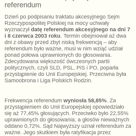
referendum
Dzień po podpisaniu traktatu akcesyjnego Sejm
Rzeczypospolitej Polskiej na mocy uchwały
wyznaczył
datę referendum akcesyjnego na dni 7
i 8 czerwca 2003 roku
. Termin obejmował aż dwa
dni z obawy przed zbyt niską frekwencją – aby
referendum było ważne, musi w nim wziąć udział
ponad połowa uprawnionych do głosowania.
Zdecydowana większość ówczesnych partii
politycznych, czyli SLD, PSL, PiS i PO, poparła
przystąpienie do Unii Europejskiej. Przeciwna była
Samoobrona i Liga Polskich Rodzin.
Frekwencja referendum
wyniosła 58,85%
. Za
przystąpieniem do Unii Europejskiej opowiedziało
się aż 77,45% głosujących. Przeciwko było 22,55%
uprawnionych do głosowania, a głosów nieważnych
oddano 0,72%. Sąd Najwyższy uznał referendum za
ważne. Jego skutkiem była ratyfikacja przez