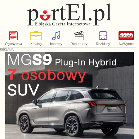
Ogłoszenia
Katalog
Imprezy
Repertuary
Rozkłady
NaWynos