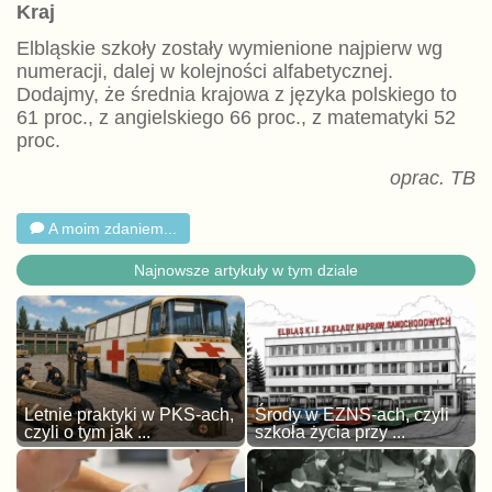
Kraj
Elbląskie szkoły zostały wymienione najpierw wg
numeracji, dalej w kolejności alfabetycznej.
Dodajmy, że średnia krajowa z języka polskiego to
61 proc., z angielskiego 66 proc., z matematyki 52
proc.
oprac. TB
A moim zdaniem...
Najnowsze artykuły w tym dziale
Letnie praktyki w PKS-ach,
Środy w EZNS-ach, czyli
czyli o tym jak ...
szkoła życia przy ...