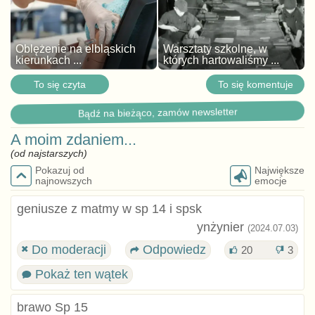
Oblężenie na elbląskich
Warsztaty szkolne, w
kierunkach ...
których hartowaliśmy ...
To się czyta
To się komentuje
Bądź na bieżąco, zamów newsletter
A moim zdaniem...
(od najstarszych)
Pokazuj od
Największe
najnowszych
emocje
geniusze z matmy w sp 14 i spsk
ynżynier
(2024.07.03)
Do moderacji
Odpowiedz
20
3
Pokaż ten wątek
brawo Sp 15