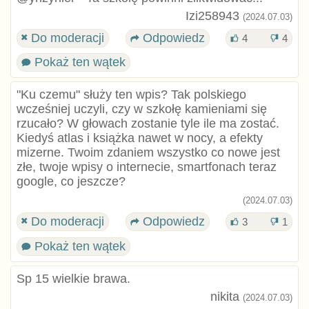
Izi258943
(2024.07.03)
Do moderacji
Odpowiedz
4
4
Pokaż ten wątek
"Ku czemu" służy ten wpis? Tak polskiego
wcześniej uczyli, czy w szkołę kamieniami się
rzucało? W głowach zostanie tyle ile ma zostać.
Kiedyś atlas i książka nawet w nocy, a efekty
mizerne. Twoim zdaniem wszystko co nowe jest
złe, twoje wpisy o internecie, smartfonach teraz
google, co jeszcze?
(2024.07.03)
Do moderacji
Odpowiedz
3
1
Pokaż ten wątek
Sp 15 wielkie brawa.
nikita
(2024.07.03)