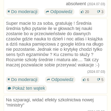
absolwent
(2024.07.03)
Do moderacji
Odpowiedz
20
3
Super macie to za soba, gratuluję ! Średnia
średnia tylko pytanie ile w głowach tej nauki
zostanie bo w przeciwieństwie do dawnych
czasów gdzie nauka to dzień i noc atlas i książka
a dziś nauka pamięciowa z google która na długo
nie pozostanie. Jednak nie o krytykę chodzi tylko
sens tych egzaminów ? Ku czemu to służy ?
Rozumie szkoły średnie i matura ale.... Tak czy
inaczej pozwalacie sobie przerywać wakacje :⁠-⁠)
(2024.07.03)
Do moderacji
Odpowiedz
6
5
Pokaż ten wątek
Na szparagi, widać efekty szkolnictwa nowej
"ministry"