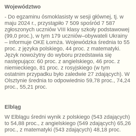
Województwo
- Do egzaminu ósmoklasisty w sesji głównej, tj. w
maju 2024 r., przystąpiło 7 509 spośród 7 587
zgłoszonych uczniów VIII klasy szkoły podstawowej
(99,0 proc.), w tym 179 uczniów–obywateli Ukrainy
– informuje OKE Łomża. Wojewódzka średnia to 55
proc. z języka polskiego, 44 proc. z matematyki.
Język nowożytny do wyboru przedstawia się
następująco: 60 proc. z angielskiego, 46 proc. z
niemieckiego, 81 proc. z rosyjskiego (w tym
ostatnim przypadku było zaledwie 27 zdających). W
Olsztynie średnia to odpowiednio 59,78 proc., 74,24
proc., 55,21 proc.
Elbląg
W Elblągu średni wynik z polskiego (543 zdających)
to 54,88 proc., z angielskiego (549 zdających) 65,26
proc., z matematyki (543 zdających) 48,18 proc.