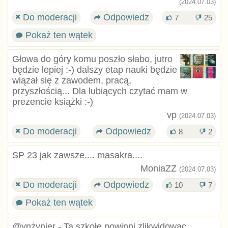
(2024.07.03)
Do moderacji
Odpowiedz
7
25
Pokaż ten wątek
Głowa do góry komu poszło słabo, jutro
będzie lepiej :⁠-⁠) dalszy etap nauki będzie
wiązał się z zawodem, pracą,
przyszłością... Dla lubiących czytać mam w
prezencie książki :⁠-⁠)
vp
(2024.07.03)
Do moderacji
Odpowiedz
8
2
SP 23 jak zawsze.... masakra....
MoniaZZ
(2024.07.03)
Do moderacji
Odpowiedz
10
7
Pokaż ten wątek
@ynżynier - Ta szkołę powinni zlikwidowac...