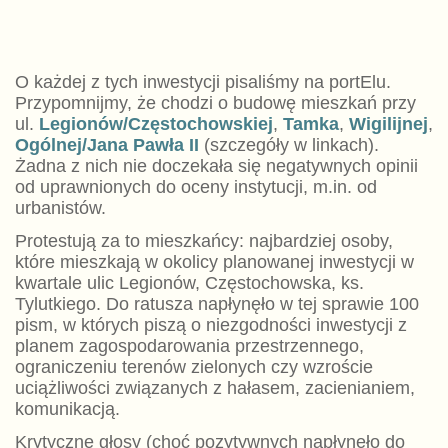
O każdej z tych inwestycji pisaliśmy na portElu.
Przypomnijmy, że chodzi o budowę mieszkań przy
ul.
Legionów/Częstochowskiej
,
Tamka
,
Wigilijnej
,
Ogólnej/Jana Pawła II
(szczegóły w linkach).
Żadna z nich nie doczekała się negatywnych opinii
od uprawnionych do oceny instytucji, m.in. od
urbanistów.
Protestują za to mieszkańcy: najbardziej osoby,
które mieszkają w okolicy planowanej inwestycji w
kwartale ulic Legionów, Częstochowska, ks.
Tylutkiego. Do ratusza napłynęło w tej sprawie 100
pism, w których piszą o niezgodności inwestycji z
planem zagospodarowania przestrzennego,
ograniczeniu terenów zielonych czy wzroście
uciążliwości związanych z hałasem, zacienianiem,
komunikacją.
Krytyczne głosy (choć pozytywnych napłynęło do