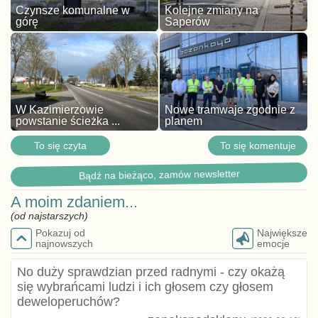
Czynsze komunalne w
Kolejne zmiany na
górę
Saperów
W Kazimierzowie
Nowe tramwaje zgodnie z
powstanie ścieżka ...
planem
To się czyta
To się komentuje
Bądź na bieżąco, zamów newsletter
A moim zdaniem...
(od najstarszych)
Pokazuj od
Największe
najnowszych
emocje
No duży sprawdzian przed radnymi - czy okażą
się wybrańcami ludzi i ich głosem czy głosem
deweloperuchów?