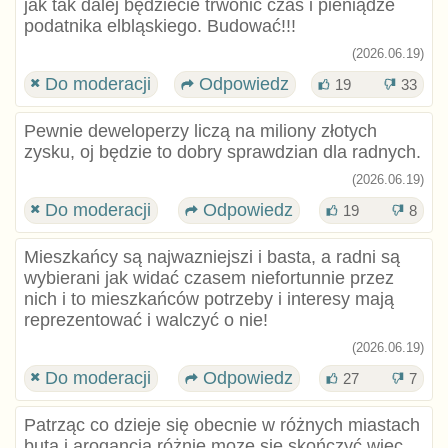
jak tak dalej będziecie trwonić czas i pieniądze
podatnika elbląskiego. Budować!!!
(2026.06.19)
Do moderacji
Odpowiedz
19
33
Pewnie deweloperzy liczą na miliony złotych
zysku, oj będzie to dobry sprawdzian dla radnych.
(2026.06.19)
Do moderacji
Odpowiedz
19
8
Mieszkańcy są najwazniejszi i basta, a radni są
wybierani jak widać czasem niefortunnie przez
nich i to mieszkańców potrzeby i interesy mają
reprezentować i walczyć o nie!
(2026.06.19)
Do moderacji
Odpowiedz
27
7
Patrząc co dzieje się obecnie w różnych miastach
buta i arogancja różnie moze się skończyć więc