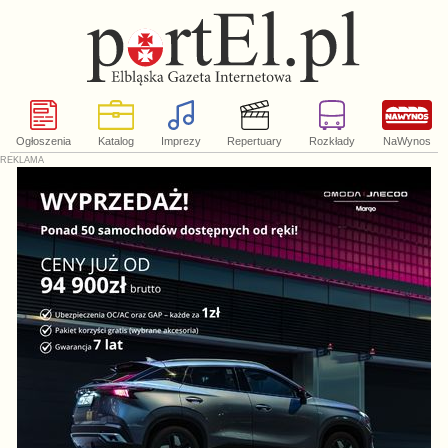
Ogłoszenia
Katalog
Imprezy
Repertuary
Rozkłady
NaWynos