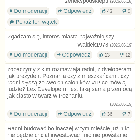
zenekspodsklepu
(2026.06.19)
Do moderacji
Odpowiedz
43
9
Pokaż ten wątek
Zgadzam się, interes miasta najważniejszy.
Waldek1978
(2026.06.19)
Do moderacji
Odpowiedz
13
12
zobaczymy z kim rozmawiaja radni, z dveloperami
jak prezydent Poznania czy z mieszkańcami. czy
radni słyszą ze swoich saloników VIP co mówią
ludzie? Lex Developerm jest taką samą przemocą
jak ciasto w twarz w Poznaniu.
(2026.06.19)
Do moderacji
Odpowiedz
36
7
Radni budować bo inaczej w tym mieście już nikt
nie będzie chciał inwestować i nic nie powstanie