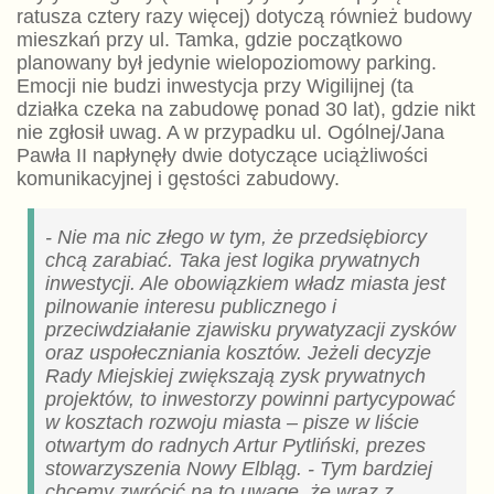
ratusza cztery razy więcej) dotyczą również budowy
mieszkań przy ul. Tamka, gdzie początkowo
planowany był jedynie wielopoziomowy parking.
Emocji nie budzi inwestycja przy Wigilijnej (ta
działka czeka na zabudowę ponad 30 lat), gdzie nikt
nie zgłosił uwag. A w przypadku ul. Ogólnej/Jana
Pawła II napłynęły dwie dotyczące uciążliwości
komunikacyjnej i gęstości zabudowy.
- Nie ma nic złego w tym, że przedsiębiorcy
chcą zarabiać. Taka jest logika prywatnych
inwestycji. Ale obowiązkiem władz miasta jest
pilnowanie interesu publicznego i
przeciwdziałanie zjawisku prywatyzacji zysków
oraz uspołeczniania kosztów. Jeżeli decyzje
Rady Miejskiej zwiększają zysk prywatnych
projektów, to inwestorzy powinni partycypować
w kosztach rozwoju miasta – pisze w liście
otwartym do radnych Artur Pytliński, prezes
stowarzyszenia Nowy Elbląg. - Tym bardziej
chcemy zwrócić na to uwagę, że wraz z