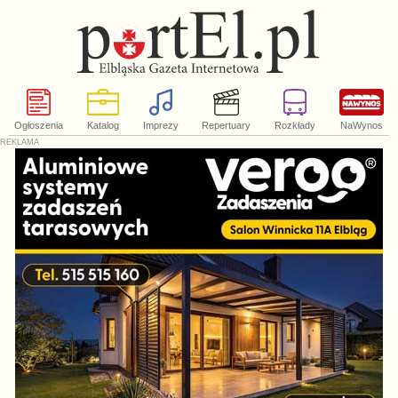
Ogłoszenia
Katalog
Imprezy
Repertuary
Rozkłady
NaWynos