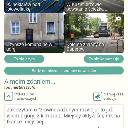
95 hektarów pod
W Kazimierzowie
fotowoltaikę
powstanie ścieżka ...
Czynsze komunalne w
Kolejne zmiany na
górę
Saperów
To się czyta
To się komentuje
Bądź na bieżąco, zamów newsletter
A moim zdaniem...
(od najstarszych)
Pokazuj od
Największe
najnowszych
emocje
Jak czytam o "zrównoważonym rozwoju" to już
wiem z góry, z kim zacz. Miejscy aktywiści, rak na
tkance miejskiej.