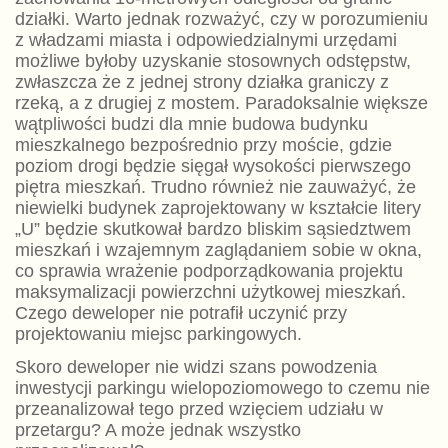
działki. Warto jednak rozważyć, czy w porozumieniu
z władzami miasta i odpowiedzialnymi urzędami
możliwe byłoby uzyskanie stosownych odstępstw,
zwłaszcza że z jednej strony działka graniczy z
rzeką, a z drugiej z mostem. Paradoksalnie większe
wątpliwości budzi dla mnie budowa budynku
mieszkalnego bezpośrednio przy moście, gdzie
poziom drogi będzie sięgał wysokości pierwszego
piętra mieszkań. Trudno również nie zauważyć, że
niewielki budynek zaprojektowany w kształcie litery
„U” będzie skutkował bardzo bliskim sąsiedztwem
mieszkań i wzajemnym zaglądaniem sobie w okna,
co sprawia wrażenie podporządkowania projektu
maksymalizacji powierzchni użytkowej mieszkań.
Czego deweloper nie potrafił uczynić przy
projektowaniu miejsc parkingowych.
Skoro deweloper nie widzi szans powodzenia
inwestycji parkingu wielopoziomowego to czemu nie
przeanalizował tego przed wzięciem udziału w
przetargu? A może jednak wszystko