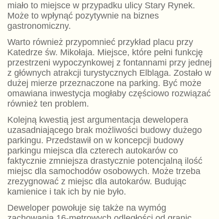
miało to miejsce w przypadku ulicy Stary Rynek.
Może to wpłynąć pozytywnie na biznes
gastronomiczny.
Warto również przypomnieć przykład placu przy
Katedrze św. Mikołaja. Miejsce, które pełni funkcję
przestrzeni wypoczynkowej z fontannami przy jednej
z głównych atrakcji turystycznych Elbląga. Zostało w
dużej mierze przeznaczone na parking. Być może
omawiana inwestycja mogłaby częściowo rozwiązać
również ten problem.
Kolejną kwestią jest argumentacja dewelopera
uzasadniającego brak możliwości budowy dużego
parkingu. Przedstawił on w koncepcji budowy
parkingu miejsca dla czterech autokarów co
faktycznie zmniejsza drastycznie potencjalną ilość
miejsc dla samochodów osobowych. Może trzeba
zrezygnować z miejsc dla autokarów. Budując
kamienice i tak ich by nie było.
Deweloper powołuje się także na wymóg
zachowania 16-metrowych odległości od granic