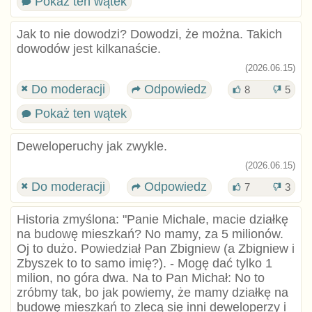
Pokaż ten wątek
Jak to nie dowodzi? Dowodzi, że można. Takich
dowodów jest kilkanaście.
(2026.06.15)
Do moderacji
Odpowiedz
8
5
Pokaż ten wątek
Deweloperuchy jak zwykle.
(2026.06.15)
Do moderacji
Odpowiedz
7
3
Historia zmyślona: "Panie Michale, macie działkę
na budowę mieszkań? No mamy, za 5 milionów.
Oj to dużo. Powiedział Pan Zbigniew (a Zbigniew i
Zbyszek to to samo imię?). - Mogę dać tylko 1
milion, no góra dwa. Na to Pan Michał: No to
zróbmy tak, bo jak powiemy, że mamy działkę na
budowę mieszkań to zlecą się inni deweloperzy i