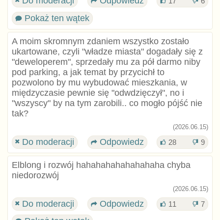
Do moderacji
Odpowiedz
17
6
Pokaż ten wątek
A moim skromnym zdaniem wszystko zostało
ukartowane, czyli "władze miasta" dogadały się z
"deweloperem", sprzedały mu za pół darmo niby
pod parking, a jak temat by przycichł to
pozwolono by mu wybudować mieszkania, w
międzyczasie pewnie się "odwdzięczył", no i
"wszyscy" by na tym zarobili.. co mogło pójść nie
tak?
(2026.06.15)
Do moderacji
Odpowiedz
28
9
Elblong i rozwój hahahahahahahahaha chyba
niedorozwój
(2026.06.15)
Do moderacji
Odpowiedz
11
7