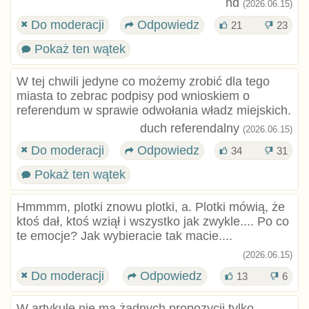
hd
(2026.06.15)
Do moderacji
Odpowiedz
21
23
Pokaż ten wątek
W tej chwili jedyne co możemy zrobić dla tego
miasta to zebrac podpisy pod wnioskiem o
referendum w sprawie odwołania władz miejskich.
duch referendalny
(2026.06.15)
Do moderacji
Odpowiedz
34
31
Pokaż ten wątek
Hmmmm, plotki znowu plotki, a. Plotki mówią, że
ktoś dał, ktoś wziął i wszystko jak zwykle.... Po co
te emocje? Jak wybieracie tak macie....
(2026.06.15)
Do moderacji
Odpowiedz
13
6
W artykule nie ma żadnych propozycji tylko