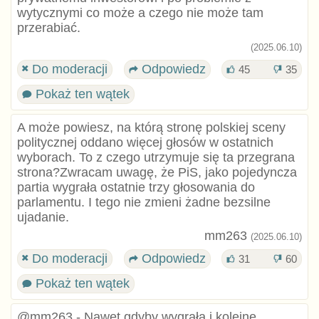
wytycznymi co może a czego nie może tam
przerabiać.
(2025.06.10)
Do moderacji
Odpowiedz
45
35
Pokaż ten wątek
A może powiesz, na którą stronę polskiej sceny
politycznej oddano więcej głosów w ostatnich
wyborach. To z czego utrzymuje się ta przegrana
strona?Zwracam uwagę, że PiS, jako pojedyncza
partia wygrała ostatnie trzy głosowania do
parlamentu. I tego nie zmieni żadne bezsilne
ujadanie.
mm263
(2025.06.10)
Do moderacji
Odpowiedz
31
60
Pokaż ten wątek
@mm263 - Nawet gdyby wygrała i kolejne