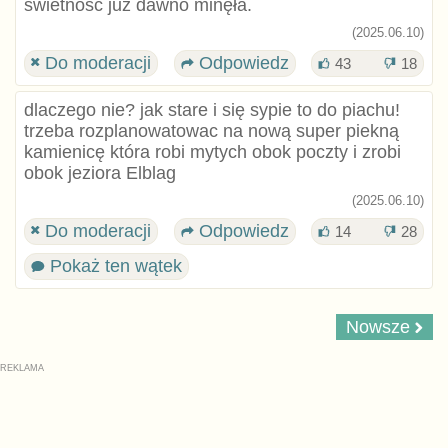
świetność już dawno minęła.
(2025.06.10)
Do moderacji
Odpowiedz
43
18
dlaczego nie? jak stare i się sypie to do piachu!
trzeba rozplanowatowac na nową super piekną
kamienicę która robi mytych obok poczty i zrobi
obok jeziora Elblag
(2025.06.10)
Do moderacji
Odpowiedz
14
28
Pokaż ten wątek
Nowsze