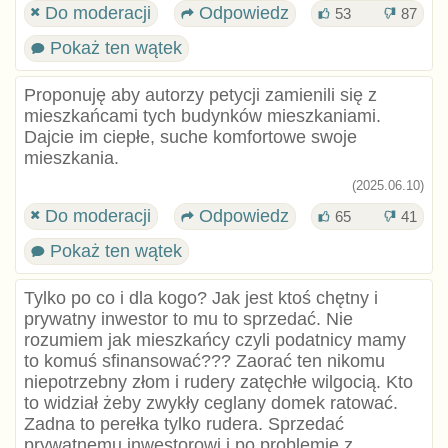
Do moderacji
Odpowiedz
53
87
Pokaż ten wątek
Proponuję aby autorzy petycji zamienili się z
mieszkańcami tych budynków mieszkaniami.
Dajcie im ciepłe, suche komfortowe swoje
mieszkania.
(2025.06.10)
Do moderacji
Odpowiedz
65
41
Pokaż ten wątek
Tylko po co i dla kogo? Jak jest ktoś chętny i
prywatny inwestor to mu to sprzedać. Nie
rozumiem jak mieszkańcy czyli podatnicy mamy
to komuś sfinansować??? Zaorać ten nikomu
niepotrzebny złom i rudery zatęchłe wilgocią. Kto
to widział żeby zwykły ceglany domek ratować.
Zadna to perełka tylko rudera. Sprzedać
prywatnemu inwestorowi i po problemie z