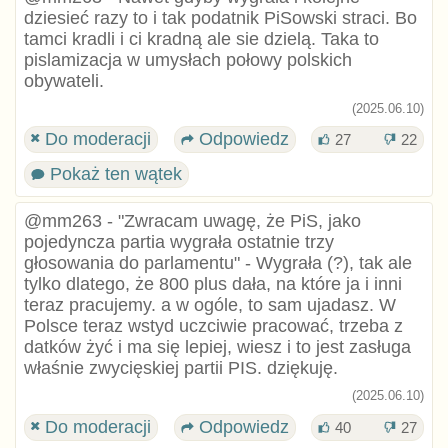
dziesieć razy to i tak podatnik PiSowski straci. Bo
tamci kradli i ci kradną ale sie dzielą. Taka to
pislamizacja w umysłach połowy polskich
obywateli.
(2025.06.10)
Do moderacji
Odpowiedz
27
22
Pokaż ten wątek
@mm263 - "Zwracam uwagę, że PiS, jako
pojedyncza partia wygrała ostatnie trzy
głosowania do parlamentu" - Wygrała (?), tak ale
tylko dlatego, że 800 plus dała, na które ja i inni
teraz pracujemy. a w ogóle, to sam ujadasz. W
Polsce teraz wstyd uczciwie pracować, trzeba z
datków żyć i ma się lepiej, wiesz i to jest zasługa
właśnie zwycięskiej partii PIS. dziękuję.
(2025.06.10)
Do moderacji
Odpowiedz
40
27