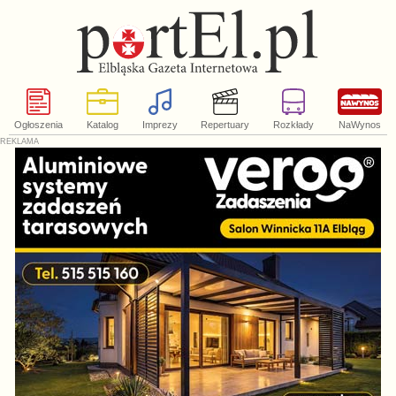
Ogłoszenia
Katalog
Imprezy
Repertuary
Rozkłady
NaWynos