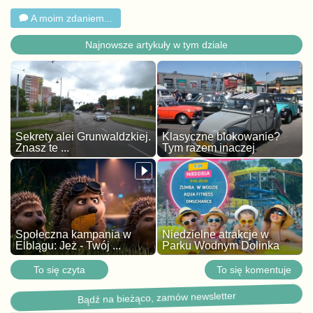
A moim zdaniem...
Najnowsze artykuły w tym dziale
Sekrety alei Grunwaldzkiej.
Klasyczne blokowanie?
Znasz te ...
Tym razem inaczej
Społeczna kampania w
Niedzielne atrakcje w
Elblągu: Jeż - Twój ...
Parku Wodnym Dolinka
To się czyta
To się komentuje
Bądź na bieżąco, zamów newsletter