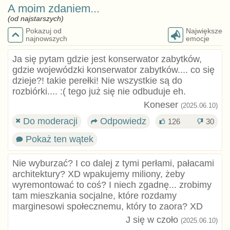
A moim zdaniem...
(od najstarszych)
Pokazuj od
Największe
najnowszych
emocje
Ja się pytam gdzie jest konserwator zabytków,
gdzie wojewódzki konserwator zabytków.... co się
dzieje?! takie perełki! Nie wszystkie są do
rozbiórki.... :( tego już się nie odbuduje eh.
Koneser
(2025.06.10)
Do moderacji
Odpowiedz
126
30
Pokaż ten wątek
Nie wyburzać? I co dalej z tymi perłami, pałacami
architektury? XD wpakujemy miliony, żeby
wyremontować to coś? I niech zgadnę... zrobimy
tam mieszkania socjalne, które rozdamy
marginesowi społecznemu, który to zaora? XD
J się w czoło
(2025.06.10)