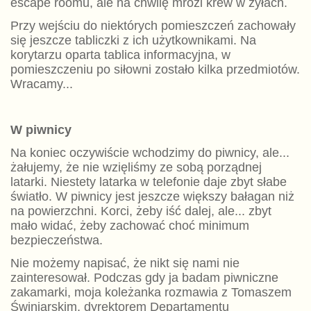
escape roomu, ale na chwilę mrozi krew w żyłach.
Przy wejściu do niektórych pomieszczeń zachowały
się jeszcze tabliczki z ich użytkownikami. Na
korytarzu oparta tablica informacyjna, w
pomieszczeniu po siłowni zostało kilka przedmiotów.
Wracamy...
W piwnicy
Na koniec oczywiście wchodzimy do piwnicy, ale...
żałujemy, że nie wzięliśmy ze sobą porządnej
latarki. Niestety latarka w telefonie daje zbyt słabe
światło. W piwnicy jest jeszcze większy bałagan niż
na powierzchni. Korci, żeby iść dalej, ale... zbyt
mało widać, żeby zachować choć minimum
bezpieczeństwa.
Nie możemy napisać, że nikt się nami nie
zainteresował. Podczas gdy ja badam piwniczne
zakamarki, moja koleżanka rozmawia z Tomaszem
Świniarskim, dyrektorem Departamentu