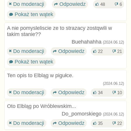
Do moderacji
Odpowiedz
48
6
Pokaż ten wątek
A nie pomysleliscie ze to strazacy zostqwili w
takim stanie??
Buehahahha
(2024.06.12)
Do moderacji
Odpowiedz
22
21
Pokaż ten wątek
Ten opis to Elbląg w pigułce.
(2024.06.12)
Do moderacji
Odpowiedz
34
10
Oto Elbląg po Wróblewskim...
Do_pomorskiego
(2024.06.12)
Do moderacji
Odpowiedz
35
22