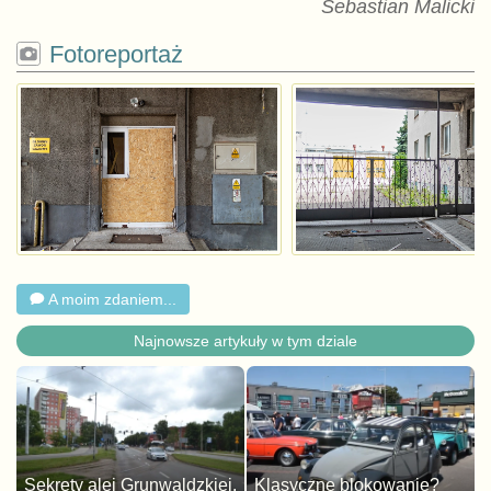
Sebastian Malicki
Fotoreportaż
A moim zdaniem...
Najnowsze artykuły w tym dziale
Sekrety alei Grunwaldzkiej.
Klasyczne blokowanie?