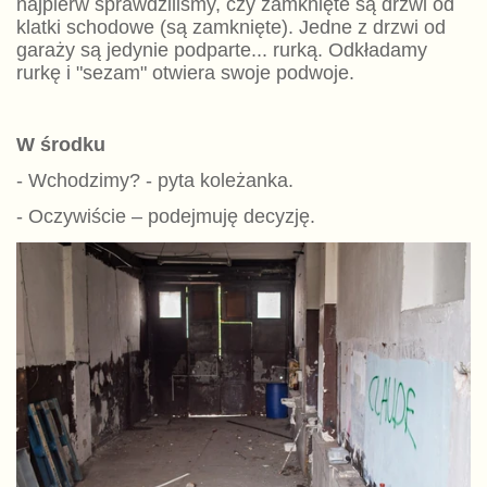
najpierw sprawdziliśmy, czy zamknięte są drzwi od
klatki schodowe (są zamknięte). Jedne z drzwi od
garaży są jedynie podparte... rurką. Odkładamy
rurkę i "sezam" otwiera swoje podwoje.
W środku
- Wchodzimy? - pyta koleżanka.
- Oczywiście – podejmuję decyzję.