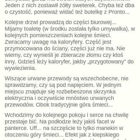
Jeden z nich zostawił żółty sweterek. Chyba też dba
o czystość, ponieważ widać też butelkę z Pronto...
Kolejne drzwi prowadzą do części biurowej...
Mijamy toaletę (w środku została tylko umywalka), w
kolejnych pomieszczeniach kolejne śmieci.
Zwracamy uwagę na kaloryfery. Część jest
przymocowana do ściany, części już nie ma. Nie
wiemy, czy wynieśli je zbieracze złomu czy ktoś
inny. Gdzieś leży kaloryfer, jakby „przygotowany” do
wywiezienia.
Wiszące urwane przewody są wszechobecne, nie
sprawdzamy, czy są pod napięciem. W jednym
miejscu znajduje się rozbebeszona skrzynka
elektryczna i oczywiście mnóstwo urwanych
przewodów. Obok tradycyjnie góra śmieci...
Wchodzimy do kolejnego pokoju i serce na chwilę
przestaje bić. Na podłodze leży jakiś facet w
panterce. Uff... na szczęście to tylko manekin w
otoczeniu góry śmieci... Efekt jak z kiepskiego