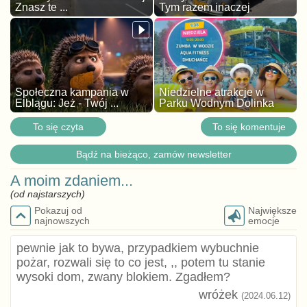
Znasz te ...
Tym razem inaczej
Społeczna kampania w
Niedzielne atrakcje w
Elblągu: Jeż - Twój ...
Parku Wodnym Dolinka
To się czyta
To się komentuje
Bądź na bieżąco, zamów newsletter
A moim zdaniem...
(od najstarszych)
Pokazuj od
Największe
najnowszych
emocje
pewnie jak to bywa, przypadkiem wybuchnie
pożar, rozwali się to co jest, ,, potem tu stanie
wysoki dom, zwany blokiem. Zgadłem?
wróżek
(2024.06.12)