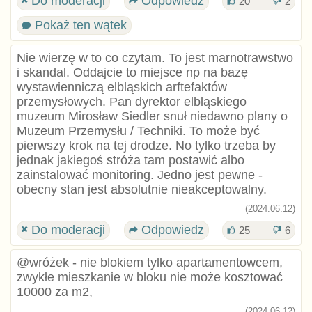
Do moderacji
Odpowiedz
20
2
Pokaż ten wątek
Nie wierzę w to co czytam. To jest marnotrawstwo
i skandal. Oddajcie to miejsce np na bazę
wystawienniczą elbląskich arftefaktów
przemysłowych. Pan dyrektor elbląskiego
muzeum Mirosław Siedler snuł niedawno plany o
Muzeum Przemysłu / Techniki. To może być
pierwszy krok na tej drodze. No tylko trzeba by
jednak jakiegoś stróża tam postawić albo
zainstalować monitoring. Jedno jest pewne -
obecny stan jest absolutnie nieakceptowalny.
(2024.06.12)
Do moderacji
Odpowiedz
25
6
@wróżek - nie blokiem tylko apartamentowcem,
zwykłe mieszkanie w bloku nie może kosztować
10000 za m2,
(2024.06.12)