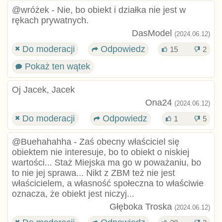
@wróżek - Nie, bo obiekt i działka nie jest w
rękach prywatnych.
DasModel
(2024.06.12)
Do moderacji
Odpowiedz
15
2
Pokaż ten wątek
Oj Jacek, Jacek
Ona24
(2024.06.12)
Do moderacji
Odpowiedz
1
5
@Buehahahha - Zaś obecny właściciel się
obiektem nie interesuje, bo to obiekt o niskiej
wartości... Staż Miejska ma go w poważaniu, bo
to nie jej sprawa... Nikt z ZBM też nie jest
właścicielem, a własność społeczna to właściwie
oznacza, że obiekt jest niczyj...
Głęboka Troska
(2024.06.12)