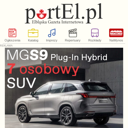
Ogłoszenia
Katalog
Imprezy
Repertuary
Rozkłady
NaWynos