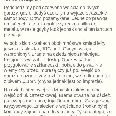
Podchodzimy pod czerwone wejścia do byłych
garaży, gdzie kiedyś czekały na wyjazd strażackie
samochody. Drzwi pozamykane. Jedne co prawda
na łańcuch, ale tuż obok leży ręczna piłka do
metalu, w razie gdyby ktoś jednak chciał ten łańcuch
przeciąć.
W pobliskich krzakach obok mnóstwa śmieci leży
jeszcze tabliczka „JRG nr 1. Obcym wstęp
wzbroniony”. Brama na dziedziniec zamknięta.
Kolejne drzwi zabite deską. Obok w kartonie
przygotowane szklaneczki i pokale do piwa. Nie
wiemy czy przed imprezą czy już po. Wejść do
garażu można przez rozbite okno, w środku butelka
z piwem „Żubr”. (chyba jednak jest po imprezie).
Na dziedziniec byłej siedziby strażaków można
wejść od ul. Orzeszkowej. Brama otwarta na oścież,
po lewej stronie urzęduje Departament Zarządzania
Kryzysowego. Znalezienie wejścia do środka byłej
komendy zajmuje nam trzy minuty. Tylko dlatego, że