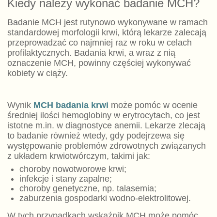
Kiedy należy wykonać badanie MCH?
Badanie MCH jest rutynowo wykonywane w ramach
standardowej morfologii krwi, którą lekarze zalecają
przeprowadzać co najmniej raz w roku w celach
profilaktycznych. Badania krwi, a wraz z nią
oznaczenie MCH, powinny częściej wykonywać
kobiety w ciąży.
Wynik
MCH badania krwi
może pomóc w ocenie
średniej ilości hemoglobiny w erytrocytach, co jest
istotne m.in. w diagnostyce anemii. Lekarze zlecają
to badanie również wtedy, gdy podejrzewa się
występowanie problemów zdrowotnych związanych
z układem krwiotwórczym, takimi jak:
choroby nowotworowe krwi;
infekcje i stany zapalne;
choroby genetyczne, np. talasemia;
zaburzenia gospodarki wodno-elektrolitowej.
W tych przypadkach wskaźnik MCH może pomóc