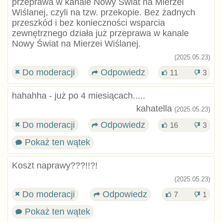
przeprawa w kanale Nowy Świat na Mierzei
Wiślanej, czyli na tzw. przekopie. Bez żadnych
przeszkód i bez konieczności wsparcia
zewnętrznego działa już przeprawa w kanale
Nowy Świat na Mierzei Wiślanej.
(2025.05.23)
Do moderacji
Odpowiedz
11
3
hahahha - już po 4 miesiącach.....
kahatella
(2025.05.23)
Do moderacji
Odpowiedz
16
3
Pokaż ten wątek
Koszt naprawy???!!?!
(2025.05.23)
Do moderacji
Odpowiedz
7
1
Pokaż ten wątek