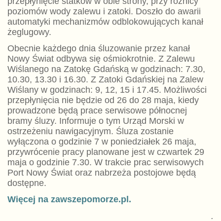
przepłynięcie statków w obie strony, przy różnicy
poziomów wody zalewu i zatoki. Doszło do awarii
automatyki mechanizmów odblokowujących kanał
żeglugowy.
Obecnie każdego dnia śluzowanie przez kanał
Nowy Świat odbywa się ośmiokrotnie. Z Zalewu
Wiślanego na Zatokę Gdańską w godzinach: 7.30,
10.30, 13.30 i 16.30. Z Zatoki Gdańskiej na Zalew
Wiślany w godzinach: 9, 12, 15 i 17.45. Możliwości
przepłynięcia nie będzie od 26 do 28 maja, kiedy
prowadzone będą prace serwisowe północnej
bramy śluzy. Informuje o tym Urząd Morski w
ostrzeżeniu nawigacyjnym. Śluza zostanie
wyłączona o godzinie 7 w poniedziałek 26 maja,
przywrócenie pracy planowane jest w czwartek 29
maja o godzinie 7.30. W trakcie prac serwisowych
Port Nowy Świat oraz nabrzeża postojowe będą
dostępne.
Więcej na zawszepomorze.pl.
.