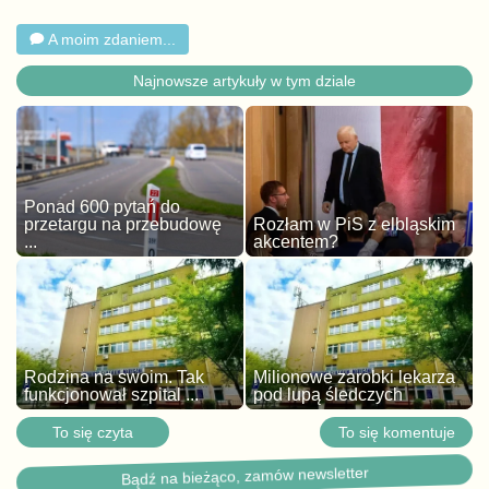
A moim zdaniem...
Najnowsze artykuły w tym dziale
Ponad 600 pytań do
przetargu na przebudowę
Rozłam w PiS z elbląskim
...
akcentem?
Rodzina na swoim. Tak
Milionowe zarobki lekarza
funkcjonował szpital ...
pod lupą śledczych
To się czyta
To się komentuje
Bądź na bieżąco, zamów newsletter