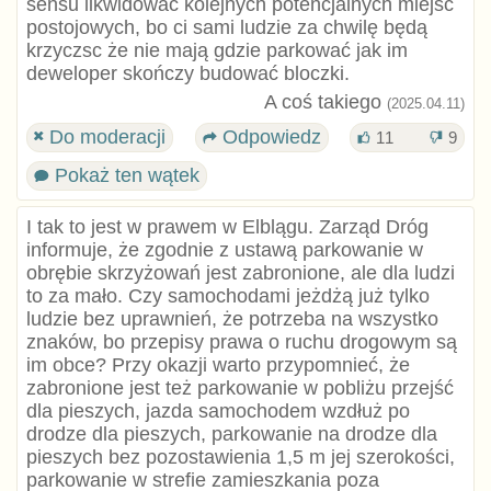
sensu likwidować kolejnych potencjalnych miejsc
postojowych, bo ci sami ludzie za chwilę będą
krzyczsc że nie mają gdzie parkować jak im
deweloper skończy budować bloczki.
A coś takiego
(2025.04.11)
Do moderacji
Odpowiedz
11
9
Pokaż ten wątek
I tak to jest w prawem w Elblągu. Zarząd Dróg
informuje, że zgodnie z ustawą parkowanie w
obrębie skrzyżowań jest zabronione, ale dla ludzi
to za mało. Czy samochodami jeżdżą już tylko
ludzie bez uprawnień, że potrzeba na wszystko
znaków, bo przepisy prawa o ruchu drogowym są
im obce? Przy okazji warto przypomnieć, że
zabronione jest też parkowanie w pobliżu przejść
dla pieszych, jazda samochodem wzdłuż po
drodze dla pieszych, parkowanie na drodze dla
pieszych bez pozostawienia 1,5 m jej szerokości,
parkowanie w strefie zamieszkania poza