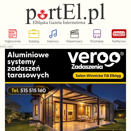
Ogłoszenia
Katalog
Imprezy
Repertuary
Rozkłady
NaWynos