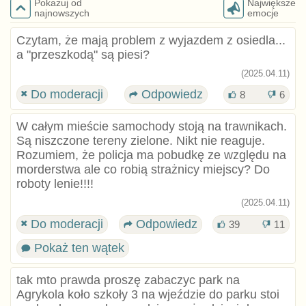
Pokazuj od
Największe
najnowszych
emocje
Czytam, że mają problem z wyjazdem z osiedla...
a "przeszkodą" są piesi?
(2025.04.11)
Do moderacji
Odpowiedz
8
6
W całym mieście samochody stoją na trawnikach.
Są niszczone tereny zielone. Nikt nie reaguje.
Rozumiem, że policja ma pobudkę ze względu na
morderstwa ale co robią strażnicy miejscy? Do
roboty lenie!!!!
(2025.04.11)
Do moderacji
Odpowiedz
39
11
Pokaż ten wątek
tak mto prawda proszę zabaczyc park na
Agrykola koło szkoły 3 na wjeździe do parku stoi