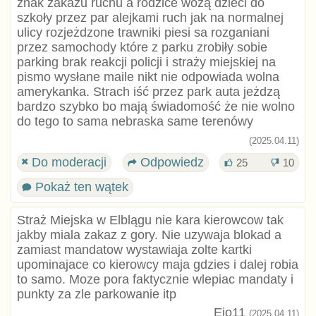
znak zakazu ruchu a rodzice wożą dzieci do
szkoły przez par alejkami ruch jak na normalnej
ulicy rozjeżdzone trawniki piesi sa rozganiani
przez samochody które z parku zrobiły sobie
parking brak reakcji policji i straży miejskiej na
pismo wysłane maile nikt nie odpowiada wolna
amerykanka. Strach iść przez park auta jeżdzą
bardzo szybko bo mają świadomość że nie wolno
do tego to sama nebraska same terenówy
(2025.04.11)
Do moderacji
Odpowiedz
25
10
Pokaż ten wątek
Straż Miejska w Elblągu nie kara kierowcow tak
jakby miala zakaz z gory. Nie uzywaja blokad a
zamiast mandatow wystawiaja zolte kartki
upominajace co kierowcy maja gdzies i dalej robia
to samo. Moze pora faktycznie wlepiac mandaty i
punkty za zle parkowanie itp
Ejo11
(2025.04.11)