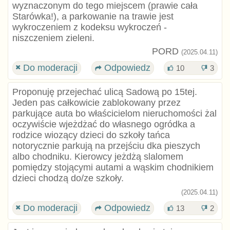
wyznaczonym do tego miejscem (prawie cała
Starówka!), a parkowanie na trawie jest
wykroczeniem z kodeksu wykroczeń -
niszczeniem zieleni.
PORD
(2025.04.11)
Do moderacji
Odpowiedz
10
3
Proponuję przejechać ulicą Sadową po 15tej.
Jeden pas całkowicie zablokowany przez
parkujące auta bo właścicielom nieruchomości żal
oczywiście wjeżdżać do własnego ogródka a
rodzice wiozący dzieci do szkoły tańca
notorycznie parkują na przejściu dka pieszych
albo chodniku. Kierowcy jeżdżą slalomem
pomiędzy stojącymi autami a wąskim chodnikiem
dzieci chodzą do/ze szkoły.
(2025.04.11)
Do moderacji
Odpowiedz
13
2