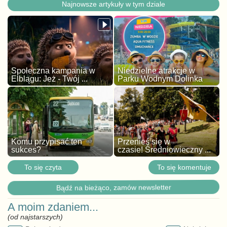
Najnowsze artykuły w tym dziale
Społeczna kampania w
Niedzielne atrakcje w
Elblągu: Jeż - Twój ...
Parku Wodnym Dolinka
Komu przypisać ten
Przenieś się w
sukces?
czasie! Średniowieczny ...
To się czyta
To się komentuje
Bądź na bieżąco, zamów newsletter
A moim zdaniem...
(od najstarszych)