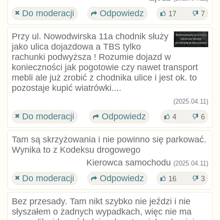
Do moderacji
Odpowiedz
17
7
Przy ul. Nowodwirska 11a chodnik służy
jako ulica dojazdowa a TBS tylko
rachunki podwyższa ! Rozumie dojazd w
konieczności jak pogotowie czy nawet transport
mebli ale już zrobić z chodnika ulice i jest ok. to
pozostaje kupić wiatrówki....
(2025.04.11)
Do moderacji
Odpowiedz
4
6
Tam są skrzyżowania i nie powinno się parkować.
Wynika to z Kodeksu drogowego
Kierowca samochodu
(2025.04.11)
Do moderacji
Odpowiedz
16
3
Bez przesady. Tam nikt szybko nie jeździ i nie
słyszałem o żadnych wypadkach, więc nie ma