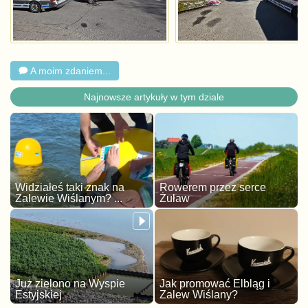
A moim zdaniem...
Najnowsze artykuły w tym dziale
Widziałeś taki znak na
Rowerem przez serce
Zalewie Wiślanym? ...
Żuław
Już zielono na Wyspie
Jak promować Elbląg i
Estyjskiej
Zalew Wiślany?