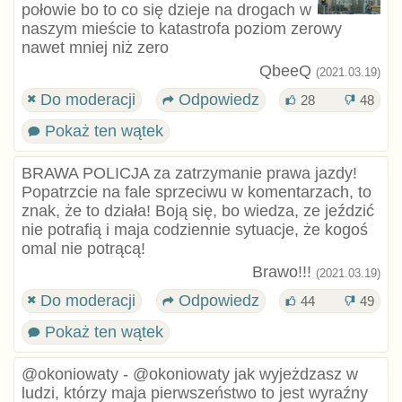
połowie bo to co się dzieje na drogach w
naszym mieście to katastrofa poziom zerowy
nawet mniej niż zero
QbeeQ
(2021.03.19)
Do moderacji
Odpowiedz
28
48
Pokaż ten wątek
BRAWA POLICJA za zatrzymanie prawa jazdy!
Popatrzcie na fale sprzeciwu w komentarzach, to
znak, że to działa! Boją się, bo wiedza, ze jeździć
nie potrafią i maja codziennie sytuacje, że kogoś
omal nie potrącą!
Brawo!!!
(2021.03.19)
Do moderacji
Odpowiedz
44
49
Pokaż ten wątek
@okoniowaty - @okoniowaty jak wyjeżdzasz w
ludzi, którzy maja pierwszeństwo to jest wyraźny