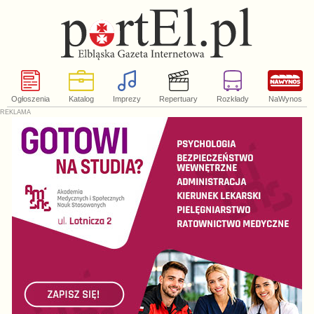
Ogłoszenia
Katalog
Imprezy
Repertuary
Rozkłady
NaWynos