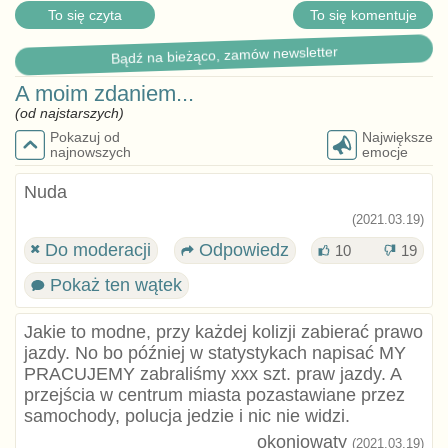
To się czyta
To się komentuje
Bądź na bieżąco, zamów newsletter
A moim zdaniem...
(od najstarszych)
Pokazuj od
Największe
najnowszych
emocje
Nuda
(2021.03.19)
Do moderacji
Odpowiedz
10
19
Pokaż ten wątek
Jakie to modne, przy każdej kolizji zabierać prawo
jazdy. No bo później w statystykach napisać MY
PRACUJEMY zabraliśmy xxx szt. praw jazdy. A
przejścia w centrum miasta pozastawiane przez
samochody, polucja jedzie i nic nie widzi.
okoniowaty
(2021.03.19)