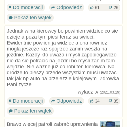
Do moderacji
Odpowiedz
61
26
Pokaż ten wątek
Jednak wina kierowcy bo powinien widziec co sie
dzieje a poza tym piesi teraz sa swieci.
Ewidentnie powiien ja widziec a ona rowniez
mogla jeszcze raz spojrzec zanim weszla na
jezdnie. Kazdy kto uwaza i mysli zapobiegawczo
nie da sie potracic na jezdni bo mysli zanim tam
wejdzie. Nie wazne juz co robi ten kierowca. Na
drodze to pieszy przede wszystkim musi uwazac.
tak jak np auto na przejezzie kolejowym. Zdrowka
Pani zycze
wylacz tv
(2021.03.19)
Do moderacji
Odpowiedz
34
35
Pokaż ten wątek
Brawo więcej patroli zabrać uprawnienia