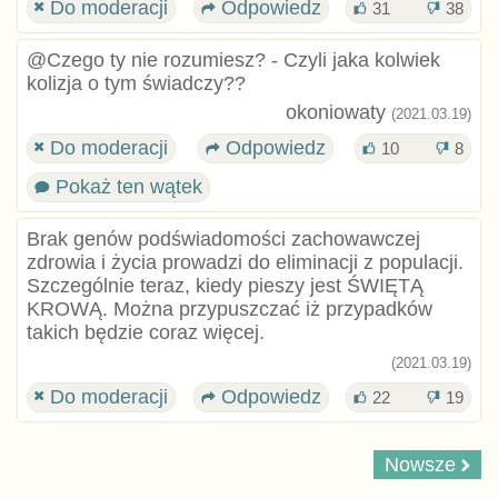
Do moderacji
Odpowiedz
31
38
@Czego ty nie rozumiesz? - Czyli jaka kolwiek
kolizja o tym świadczy??
okoniowaty
(2021.03.19)
Do moderacji
Odpowiedz
10
8
Pokaż ten wątek
Brak genów podświadomości zachowawczej
zdrowia i życia prowadzi do eliminacji z populacji.
Szczególnie teraz, kiedy pieszy jest ŚWIĘTĄ
KROWĄ. Można przypuszczać iż przypadków
takich będzie coraz więcej.
(2021.03.19)
Do moderacji
Odpowiedz
22
19
Nowsze