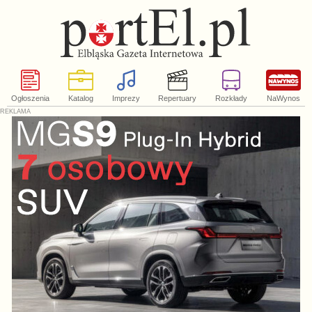
Ogłoszenia
Katalog
Imprezy
Repertuary
Rozkłady
NaWynos