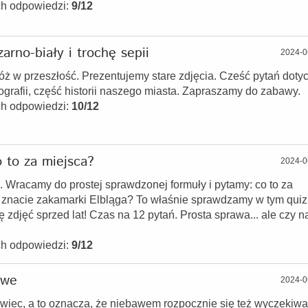
ch odpowiedzi:
9/12
arno-biały i trochę sepii
2024-0
ż w przeszłość. Prezentujemy stare zdjęcia. Cześć pytań doty
tografii, część historii naszego miasta. Zapraszamy do zabawy.
ch odpowiedzi:
10/12
 to za miejsca?
2024-0
iz. Wracamy do prostej sprawdzonej formuły i pytamy: co to za
 znacie zakamarki Elbląga? To właśnie sprawdzamy w tym quiz
 zdjęć sprzed lat! Czas na 12 pytań. Prosta sprawa... ale czy n
ch odpowiedzi:
9/12
owe
2024-0
wiec, a to oznacza, że niebawem rozpocznie się też wyczekiw