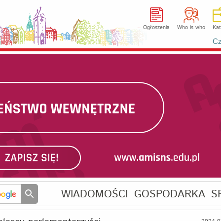
Ogłoszenia
Who is who
Kat
Cz
WIADOMOŚCI
GOSPODARKA
S