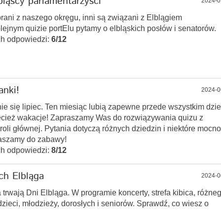
bląscy parlamentarzyści
2024-0
brani z naszego okręgu, inni są związani z Elblągiem
ejnym quizie portElu pytamy o elbląskich posłów i senatorów.
ch odpowiedzi:
6/12
nki!
2024-0
nie się lipiec. Ten miesiąc lubią zapewne przede wszystkim dziec
cież wakacje! Zapraszamy Was do rozwiązywania quizu z
oli głównej. Pytania dotyczą różnych dziedzin i niektóre mocno
aszamy do zabawy!
ch odpowiedzi:
8/12
ch Elbląga
2024-0
trwają Dni Elbląga. W programie koncerty, strefa kibica, różne
 dzieci, młodzieży, dorosłych i seniorów. Sprawdź, co wiesz o