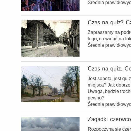
Średnia prawidłowy
Czas na quiz? Cz
Zapraszamy na podró
tego, co widać na fo
Średnia prawidłowy
Czas na quiz. Co
Jest sobota, jest qu
miejsca? Jak dobrze
Uwaga, będzie trochę
pewno?
Średnia prawidłowy
Zagadki czerwc
Rozpoczyna się czer