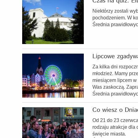
Czas na quiz. El
Niektórzy zostali wy
pochodzeniem. W kol
Średnia prawidłowy
Lipcowe zgadywa
Za kilka dni rozpocz
młodzież. Mamy prze
miesiącem lipcem w r
Was zaskoczą. Zapr
Średnia prawidłowy
Co wiesz o Dnia
Od 21 do 23 czerwca 
rodzaju atrakcje dla
święcie miasta.