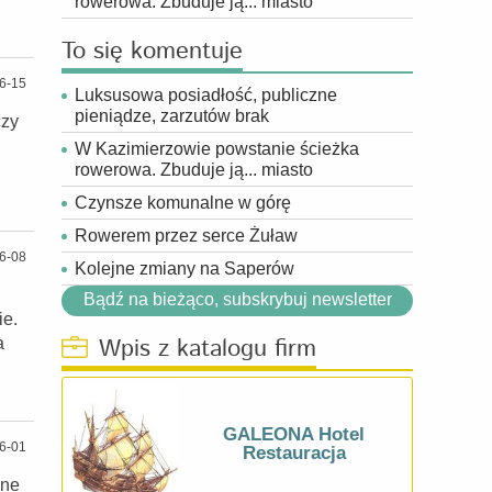
rowerowa. Zbuduje ją... miasto
To się komentuje
6-15
Luksusowa posiadłość, publiczne
pieniądze, zarzutów brak
czy
W Kazimierzowie powstanie ścieżka
rowerowa. Zbuduje ją... miasto
Czynsze komunalne w górę
Rowerem przez serce Żuław
6-08
Kolejne zmiany na Saperów
Bądź na bieżąco, subskrybuj newsletter
ie.
Wpis z katalogu firm
a
GALEONA Hotel
6-01
Restauracja
ane