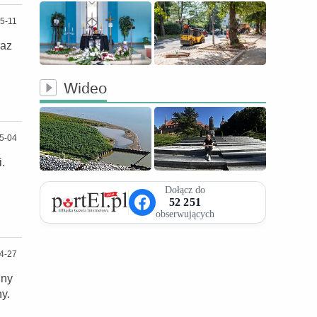
5-11
raz
Wideo
5-04
.
4-27
lny
y.