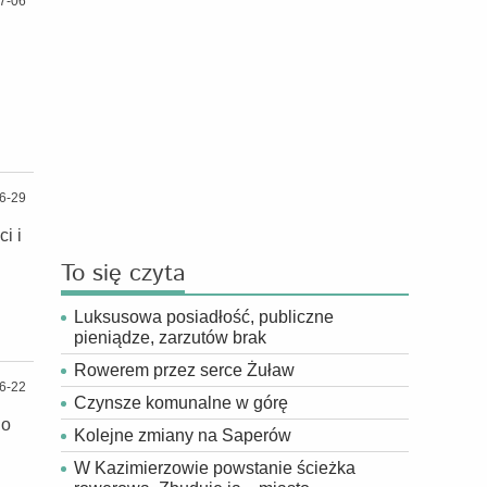
7-06
6-29
i i
To się czyta
Luksusowa posiadłość, publiczne
pieniądze, zarzutów brak
Rowerem przez serce Żuław
6-22
Czynsze komunalne w górę
go
Kolejne zmiany na Saperów
W Kazimierzowie powstanie ścieżka