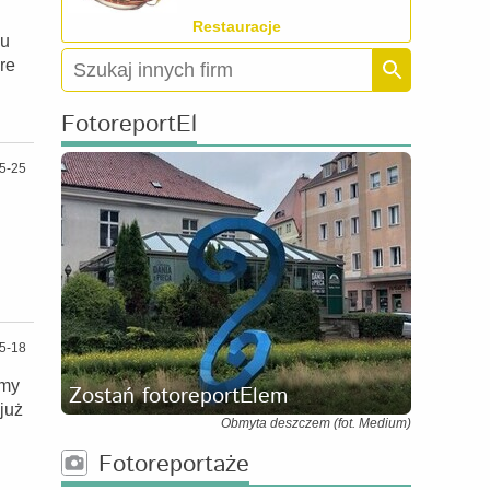
Restauracje
mu
re
FotoreportEl
5-25
5-18
amy
Zostań fotoreportElem
już
Obmyta deszczem (fot. Medium)
Fotoreportaże