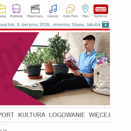
alog
Rozkłady
Repertuary
Imprezy
Hyde Park
Plan
NaWynos
wartek, 6 sierpnia 2026, imieniny Sławy, Jakuba
6
PORT
KULTURA
LOGOWANIE
WIĘCEJ