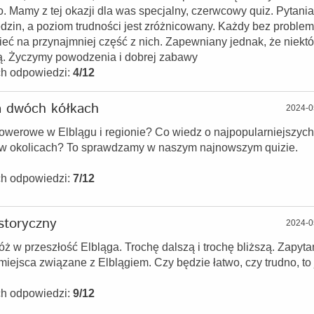
to. Mamy z tej okazji dla was specjalny, czerwcowy quiz. Pytania
dzin, a poziom trudności jest zróżnicowany. Każdy bez proble
eć na przynajmniej część z nich. Zapewniany jednak, że niektó
. Życzymy powodzenia i dobrej zabawy
ch odpowiedzi:
4/12
a dwóch kółkach
2024-0
rowerowe w Elblągu i regionie? Co wiedz o najpopularniejszych
 w okolicach? To sprawdzamy w naszym najnowszym quizie.
ch odpowiedzi:
7/12
storyczny
2024-0
 w przeszłość Elbląga. Trochę dalszą i trochę bliższą. Zapyt
miejsca związane z Elblągiem. Czy będzie łatwo, czy trudno, to 
ch odpowiedzi:
9/12