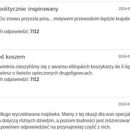
olitycznie inspirowany
2024-0
tElu znowu przyszła pora... motywem przewodnim będzie krajob
ch odpowiedzi:
7/12
od koszem
2024-0
ietnia cieszyliśmy się z awansu elbląskich koszykarzy do II ligi
wiesz o świeżo upieczonych drugoligowcach.
ch odpowiedzi:
7/12
2024-0
długo wyczekiwana majówka. Mamy z tej okazji dla was specja
 dotyczą różnych dziedzin, a poziom trudności jest zróżnicowan
powinien odpowiedzieć na przynajmniej część z nich.